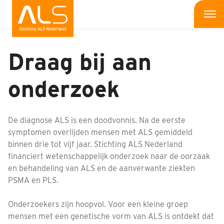
Me
Home
Draag bij aan
Wat is ALS
Wat kun jij doen
onderzoek
Bedrijven
De diagnose ALS is een doodvonnis. Na de eerste
Onderzoek
symptomen overlijden mensen met ALS gemiddeld
binnen drie tot vijf jaar. Stichting ALS Nederland
Wat doen wij
financiert wetenschappelijk onderzoek naar de oorzaak
en behandeling van ALS en de aanverwante ziekten
Patiënten
PSMA en PLS.
Nieuws
Onderzoekers zijn hoopvol. Voor een kleine groep
mensen met een genetische vorm van ALS is ontdekt dat
Interviews