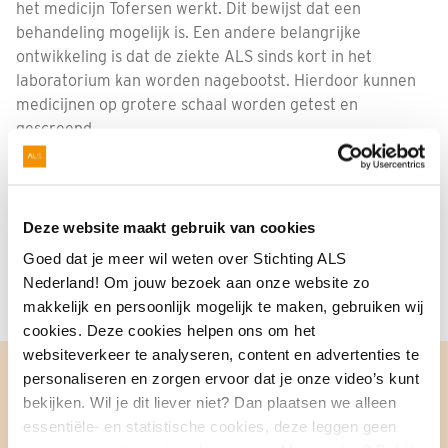
het medicijn Tofersen werkt. Dit bewijst dat een
behandeling mogelijk is. Een andere belangrijke
Nabestaanden
ontwikkeling is dat de ziekte ALS sinds kort in het
Webshop
laboratorium kan worden nagebootst. Hierdoor kunnen
medicijnen op grotere schaal worden getest en
Contact
gescreend.
Een doorbraak is dichterbij dan ooit. Help mee. Doneer
nu.
Deze website maakt gebruik van cookies
Zelf een donatie overmaken kan natuurlijk ook. Ons
Goed dat je meer wil weten over Stichting ALS
rekeningnummer is: NL50 INGB 0000 100000.
Nederland! Om jouw bezoek aan onze website zo
makkelijk en persoonlijk mogelijk te maken, gebruiken wij
cookies. Deze cookies helpen ons om het
websiteverkeer te analyseren, content en advertenties te
personaliseren en zorgen ervoor dat je onze video’s kunt
bekijken. Wil je dit liever niet? Dan plaatsen we alleen
1
2
3
essentiële- en statistische cookies, deze leggen geen