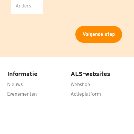
Volgende stap
Doneren
Informatie
ALS-websites
Nieuws
Webshop
Zoeken
Evenementen
Actieplatform
Onderzoek
Online collectebus
Jaarverslagen
Uitvaartcollecte
Privacy Policy
Donateurschap wijzigen