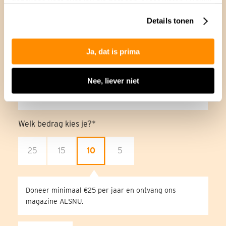
gegevens vast over jou als persoon. Meer weten? Bekijk
onze
privacyverklaring
.
Word donateur
Details tonen
Particulier
Bedrijf
Ja, dat is prima
Hoe vaak wil je doneren?
Nee, liever niet
Welk bedrag kies je?
25
15
10
5
Doneer minimaal €25 per jaar en ontvang ons
magazine ALSNU.