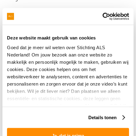
Deze website maakt gebruik van cookies
Goed dat je meer wil weten over Stichting ALS
Nederland! Om jouw bezoek aan onze website zo
makkelijk en persoonlijk mogelijk te maken, gebruiken wij
cookies. Deze cookies helpen ons om het
websiteverkeer te analyseren, content en advertenties te
personaliseren en zorgen ervoor dat je onze video’s kunt
bekijken. Wil je dit liever niet? Dan plaatsen we alleen
essentiële- en statistische cookies, deze leggen geen
Stichting ALS Nederland
gegevens vast over jou als persoon. Meer weten? Bekijk
> Team Patiëntencontact
onze
privacyverklaring
.
Details tonen
> De ziekte ALS
> Symptomen & diagnose
Ja, dat is prima