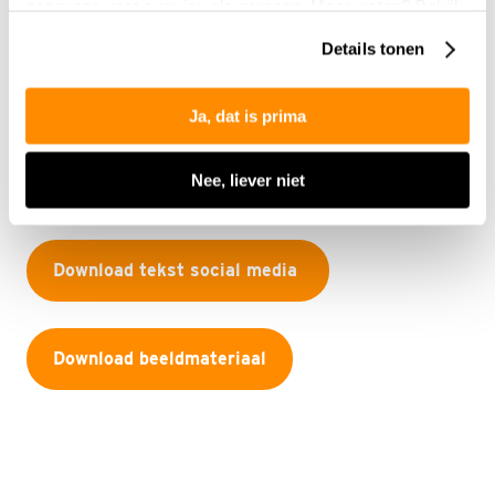
gegevens vast over jou als persoon. Meer weten? Bekijk
vrijwilligersfunctie bij 3FM Serious Request.
onze
privacyverklaring
.
Details tonen
Download WhatsApp-bericht
Ja, dat is prima
Nee, liever niet
Download voorbeeldmail
Download tekst social media
Download beeldmateriaal