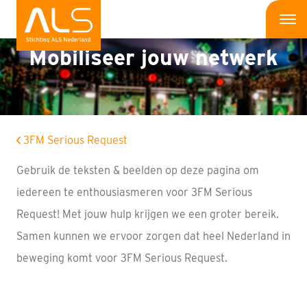
Me
Mobiliseer jouw netwerk
Wat is ALS
Wat kun jij doen
Bedrijven
3FM Serious Request
Gebruik de teksten & beelden op deze pagina om
Onderzoek
iedereen te enthousiasmeren voor 3FM Serious
Wat doen wij
Request! Met jouw hulp krijgen we een groter bereik.
Patiënten
Samen kunnen we ervoor zorgen dat heel Nederland in
beweging komt voor 3FM
Serious
Request
.
Nieuws
Interviews