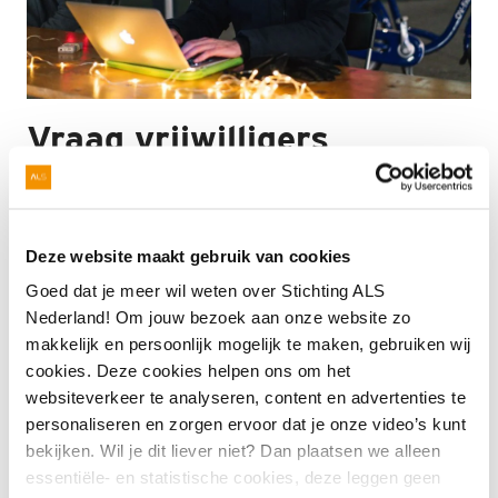
Vraag vrijwilligers
Ken jij iemand die geschikt is voor een
vrijwilligersfunctie in de week van 17 t/m 24
december? Laat diegene weten dat we nog op zoek
Deze website maakt gebruik van cookies
zijn naar vrijwilligers voor het Glazen Huis. We zoeken
Goed dat je meer wil weten over Stichting ALS
publieksbegeleiders, collectanten, ondersteuning voor
Nederland! Om jouw bezoek aan onze website zo
bij de chequebox en medewerkers webcare. Voor ieder
makkelijk en persoonlijk mogelijk te maken, gebruiken wij
wat wils dus!
cookies. Deze cookies helpen ons om het
websiteverkeer te analyseren, content en advertenties te
Materiaal om vrijwilligers te benaderen
personaliseren en zorgen ervoor dat je onze video’s kunt
bekijken. Wil je dit liever niet? Dan plaatsen we alleen
Met deze teksten en beelden kan jij iedereen uit jouw
essentiële- en statistische cookies, deze leggen geen
netwerk gemakkelijk en snel benaderen voor een