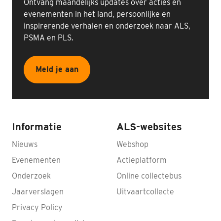
Ontvang maandelijks updates over acties en
evenementen in het land, persoonlijke en
inspirerende verhalen en onderzoek naar ALS,
PSMA en PLS.
Meld je aan
Informatie
ALS-websites
Nieuws
Webshop
Evenementen
Actieplatform
Onderzoek
Online collectebus
Jaarverslagen
Uitvaartcollecte
Privacy Policy