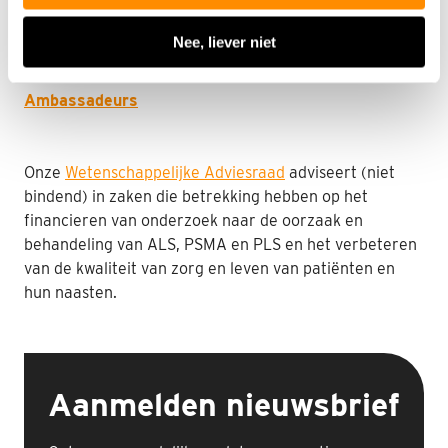
en evenementen te promoten als door zelf mee te
doen aan deze acties en evenementen.
Nee, liever niet
Ambassadeurs
Onze
Wetenschappelijke Adviesraad
adviseert (niet
bindend) in zaken die betrekking hebben op het
financieren van onderzoek naar de oorzaak en
behandeling van ALS, PSMA en PLS en het verbeteren
van de kwaliteit van zorg en leven van patiënten en
hun naasten.
Aanmelden nieuwsbrief