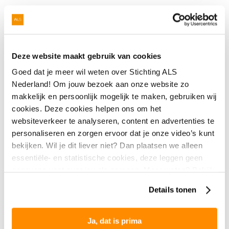
Raad van Toezicht
Deze website maakt gebruik van cookies
Goed dat je meer wil weten over Stichting ALS
Nederland! Om jouw bezoek aan onze website zo
makkelijk en persoonlijk mogelijk te maken, gebruiken wij
cookies. Deze cookies helpen ons om het
websiteverkeer te analyseren, content en advertenties te
personaliseren en zorgen ervoor dat je onze video’s kunt
bekijken. Wil je dit liever niet? Dan plaatsen we alleen
essentiële- en statistische cookies, deze leggen geen
gegevens vast over jou als persoon. Meer weten? Bekijk
Ambassadeurs
onze
privacyverklaring
.
Details tonen
Onze ambassadeurs zetten hun bekendheid in voor de
Ja, dat is prima
strijd tegen ALS, PSMA en PLS. Zowel door onze acties