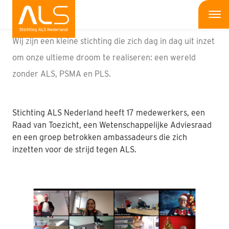
Wat doen wij
Me
Wij zijn een kleine stichting die zich dag in dag uit inzet
Wat is ALS
om onze ultieme droom te realiseren: een wereld
zonder ALS, PSMA en PLS.
Wat kun jij doen
Bedrijven
Stichting ALS Nederland heeft 17 medewerkers, een
Raad van Toezicht, een Wetenschappelijke Adviesraad
Onderzoek
en een groep betrokken ambassadeurs die zich
inzetten voor de strijd tegen ALS.
Wat doen wij
Patiënten
Nieuws
Interviews