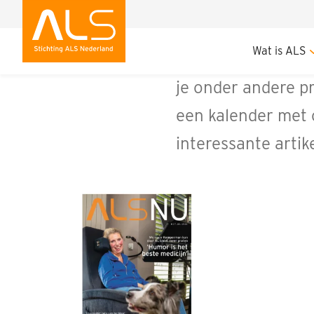
Wat doen wij
Op de 
Wat is ALS
Ons relatiemagazin
je onder andere p
een kalender met 
interessante artik