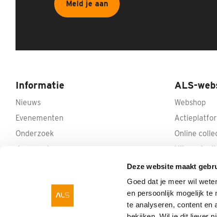
Meld je aan
Informatie
ALS-web
Nieuws
Webshop
Evenementen
Actieplatfo
Onderzoek
Online colle
Jaarverslagen
Uitvaartcoll
Privacy Policy
Deze website maakt gebru
Donateurschap wijzigen
Goed dat je meer wil wete
en persoonlijk mogelijk t
te analyseren, content en 
bekijken. Wil je dit liever