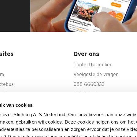
sites
Over ons
Contactformulier
rm
Veelgestelde vragen
ctebus
088-6660333
ecte
info@als.nl
IBAN: NL50 INGB 0000 100
ik van cookies
Volg ALS op YouTube
n over Stichting ALS Nederland! Om jouw bezoek aan onze webs
e maken, gebruiken wij cookies. Deze cookies helpen ons om het
advertenties te personaliseren en zorgen ervoor dat je onze vide
 niet? Dan plaatsen we alleen essentiële- en statistische cookies,