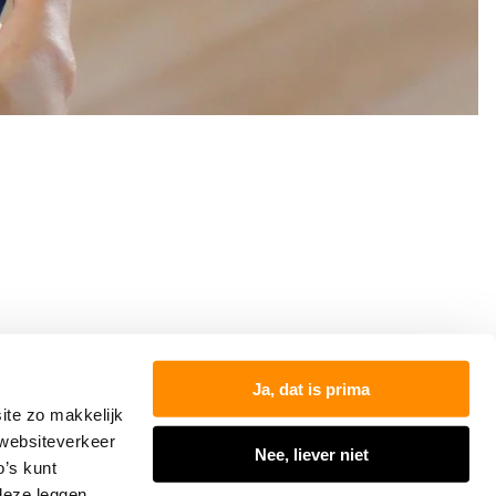
000
Ja, dat is prima
ite zo makkelijk
 websiteverkeer
Nee, liever niet
o’s kunt
 deze leggen