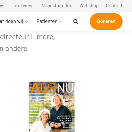
uws
Interviews
Nabestaanden
Webshop
Contact
at doen wij
Patiënten
Doneren
 dit magazine vind
directeur Limore,
en andere