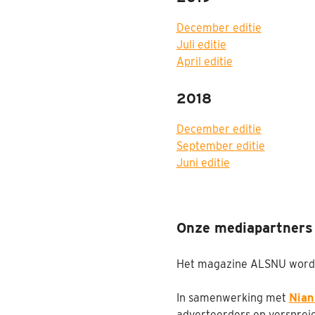
December editie
Juli editie
April editie
2018
December editie
September editie
Juni editie
Onze mediapartners
Het magazine ALSNU wordt
In samenwerking met
Nian
adverteerders en verspreid