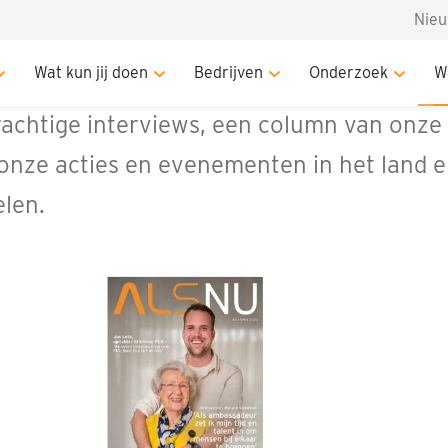
Nie
hoogte blijven
Magazine
Wat kun jij doen
Bedrijven
Onderzoek
W
e ALSNU verschijnt drie keer per jaar. In
rachtige interviews, een column van onze 
onze acties en evenementen in het land 
elen.