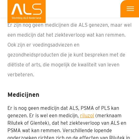
Hulpmiddelen
Me
Er zijn nog geen medicijnen die ALS genezen, maar wel
Wat is ALS
een medicijn dat het ziekteverloop wat kan remmen.
Ook zijn er voedingsadviezen en
Wat kun jij doen
gezondheidsproducten die je kunt bespreken met de
Bedrijven
diëtiste of arts, die mogelijk de kwaliteit van leven
verbeteren.
Onderzoek
Wat doen wij
Medicijnen
Patiënten
Er is nog geen medicijn dat ALS, PSMA of PLS kan
genezen. Er is wel een medicijn,
riluzol
(merknaam
Rilutek of Glentek), dat het ziekteverloop van ALS en
Nieuws
PSMA wat kan remmen. Verschillende lopende
Interviews
onderzoeken richten zich op de effecten van Rilutek in