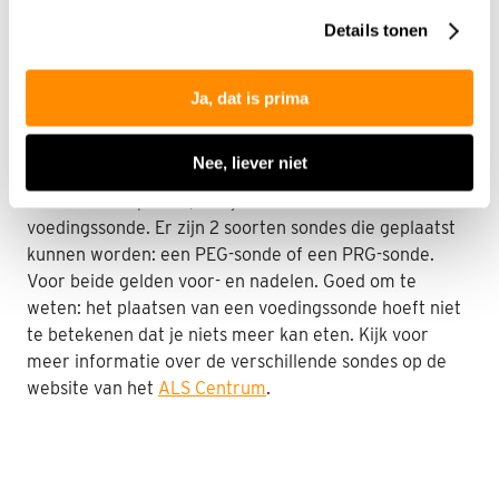
behandelingsmogelijkheden en voedingsadviezen ten
onze
privacyverklaring
.
Details tonen
aanzien van
speekselverlies
.
Voedingssondes
Ja, dat is prima
Wanneer eten en drinken veel problemen oplevert
Nee, liever niet
door het verzwakken van de mondspieren ofwel de
kauw- en slikspieren, kun je kiezen voor een
voedingssonde. Er zijn 2 soorten sondes die geplaatst
kunnen worden: een PEG-sonde of een PRG-sonde.
Voor beide gelden voor- en nadelen. Goed om te
weten: het plaatsen van een voedingssonde hoeft niet
te betekenen dat je niets meer kan eten. Kijk voor
meer informatie over de verschillende sondes op de
website van het
ALS Centrum
.