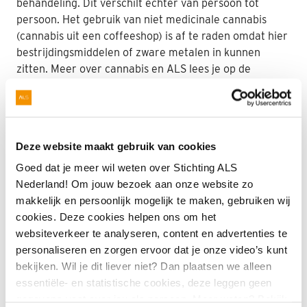
behandeling. Dit verschilt echter van persoon tot
persoon. Het gebruik van niet medicinale cannabis
(cannabis uit een coffeeshop) is af te raden omdat hier
bestrijdingsmiddelen of zware metalen in kunnen
zitten. Meer over cannabis en ALS lees je op de
website van het
ALS Centrum
.
Voedingsadviezen
Deze website maakt gebruik van cookies
Vroeg of laat kunnen ALS- en PSMA-patiënten moeite
krijgen met kauwen en slikken, wat kan leiden tot
Goed dat je meer wil weten over Stichting ALS
problemen met voeding en/of gewichtsverlies. Op de
Nederland! Om jouw bezoek aan onze website zo
website van het ALS Centrum vind je informatie
makkelijk en persoonlijk mogelijk te maken, gebruiken wij
over
voeding
en je kunt dit ook bespreken met de
cookies. Deze cookies helpen ons om het
diëtiste van het ALS-behandelteam. Om verslikken te
websiteverkeer te analyseren, content en advertenties te
voorkomen kan drinken verdikt worden
personaliseren en zorgen ervoor dat je onze video’s kunt
met
verdikkingsmiddel
. Veel ALS-patiënten en
bekijken. Wil je dit liever niet? Dan plaatsen we alleen
sommige PLS-patiënten ervaren hinder door
essentiële- en statistische cookies, deze leggen geen
speekselvloed en speekselverlies. Er zijn verschillende
gegevens vast over jou als persoon. Meer weten? Bekijk