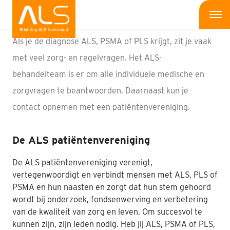
Lotgenotencontact
Me
Als je de diagnose ALS, PSMA of PLS krijgt, zit je vaak
Wat is ALS
met veel zorg- en regelvragen. Het
ALS-
behandelteam
is er om alle individuele medische en
Wat kun jij doen
zorgvragen te beantwoorden. Daarnaast kun je
Bedrijven
contact opnemen met een patiëntenvereniging.
Onderzoek
De ALS patiëntenvereniging
Wat doen wij
De ALS patiëntenvereniging verenigt,
vertegenwoordigt en verbindt mensen met ALS, PLS of
Patiënten
PSMA en hun naasten en zorgt dat hun stem gehoord
wordt bij onderzoek, fondsenwerving en verbetering
Nieuws
van de kwaliteit van zorg en leven. Om succesvol te
kunnen zijn, zijn leden nodig. Heb jij ALS, PSMA of PLS,
Interviews