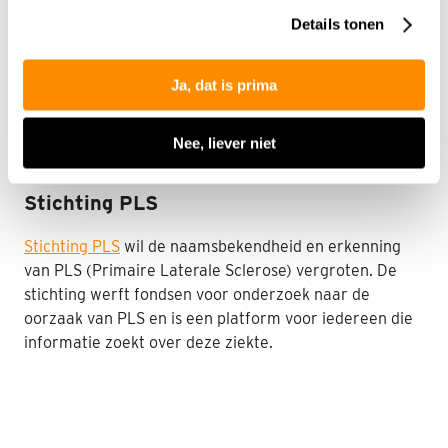
Prinses Beatrix Spierfonds
onze
privacyverklaring
.
Details tonen
Het
Prinses Beatrix Spierfonds
ondersteunt
wetenschappelijk onderzoek naar de oorzaak en de
Ja, dat is prima
toekomstige behandeling van ALS. Jaarlijks kent het
Prinses Beatrix Spierfonds geld toe aan onderzoeken
Nee, liever niet
die in het ALS Centrum uitgevoerd worden.
Stichting PLS
Stichting PLS
wil de naamsbekendheid en erkenning
van PLS (Primaire Laterale Sclerose) vergroten. De
stichting werft fondsen voor onderzoek naar de
oorzaak van PLS en is een platform voor iedereen die
informatie zoekt over deze ziekte.