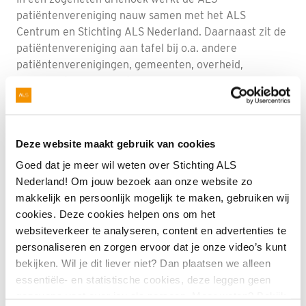
patiëntenvereniging nauw samen met het ALS
Centrum en Stichting ALS Nederland. Daarnaast zit de
patiëntenvereniging aan tafel bij o.a. andere
patiëntenverenigingen, gemeenten, overheid,
farmaceuten en verzekeraars.
Naar de ALS patiëntenvereniging
Deze website maakt gebruik van cookies
Spierziekten Nederland
Goed dat je meer wil weten over Stichting ALS
Nederland! Om jouw bezoek aan onze website zo
Spierziekten Nederland (VSN)
is een
makkelijk en persoonlijk mogelijk te maken, gebruiken wij
patiëntenvereniging waarbij je je kunt aansluiten als
cookies. Deze cookies helpen ons om het
lid, abonnee of volger. De vereniging geeft
websiteverkeer te analyseren, content en advertenties te
voorlichting, organiseert bijeenkomsten en lezingen en
personaliseren en zorgen ervoor dat je onze video’s kunt
werkt aan de verbetering van de zorg voor mensen
bekijken. Wil je dit liever niet? Dan plaatsen we alleen
met een spierziekte.
essentiële- en statistische cookies, deze leggen geen
gegevens vast over jou als persoon. Meer weten? Bekijk