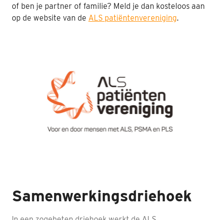
of ben je partner of familie? Meld je dan kosteloos aan
Nabestaanden
op de website van de
ALS patiëntenvereniging
.
Webshop
Contact
Samenwerkingsdriehoek
In een zogeheten driehoek werkt de ALS