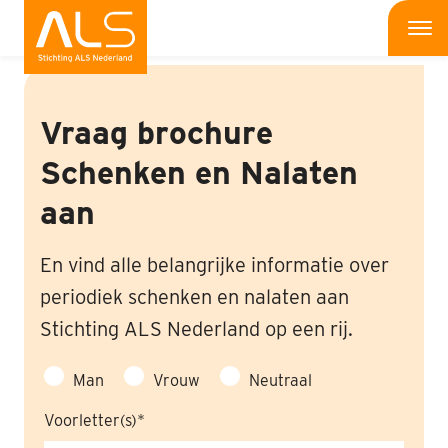
Home
Me
Wat is ALS
Vraag brochure
Wat kun jij doen
Schenken en Nalaten
aan
Bedrijven
Onderzoek
En vind alle belangrijke informatie over
periodiek schenken en nalaten aan
Wat doen wij
Stichting ALS Nederland op een rij.
Patiënten
Man
Vrouw
Neutraal
Nieuws
Voorletter(s)
Interviews