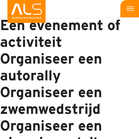
Iets organiseren:
Me
Een evenement of
Wat is ALS
activiteit
Wat kun jij doen
Organiseer een
Bedrijven
autorally
Onderzoek
Organiseer een
Wat doen wij
zwemwedstrijd
Patiënten
Organiseer een
Nieuws
Interviews