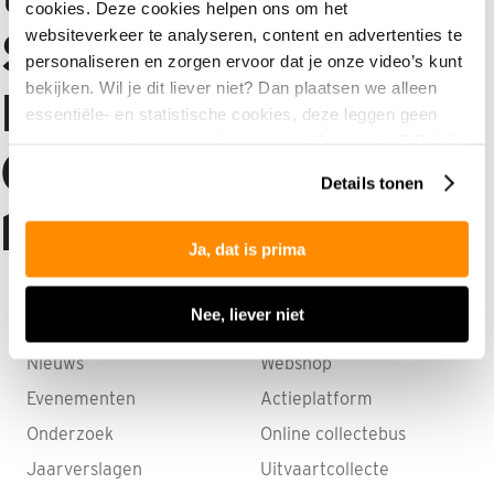
cookies. Deze cookies helpen ons om het
Spinnen voor ALS
websiteverkeer te analyseren, content en advertenties te
personaliseren en zorgen ervoor dat je onze video’s kunt
bekijken. Wil je dit liever niet? Dan plaatsen we alleen
Fit voor ALS
essentiële- en statistische cookies, deze leggen geen
gegevens vast over jou als persoon. Meer weten? Bekijk
Organiseer een
onze
privacyverklaring
.
Details tonen
bootcamp
Ja, dat is prima
Nee, liever niet
Informatie
ALS-websites
Nieuws
Webshop
Evenementen
Actieplatform
Onderzoek
Online collectebus
Jaarverslagen
Uitvaartcollecte