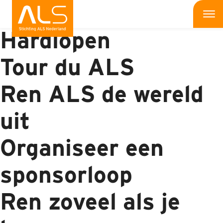
Sportieve actie:
Me
Hardlopen
Wat is ALS
Tour du ALS
Wat kun jij doen
Ren ALS de wereld
Bedrijven
uit
Onderzoek
Organiseer een
Wat doen wij
sponsorloop
Patiënten
Ren zoveel als je
Nieuws
Interviews