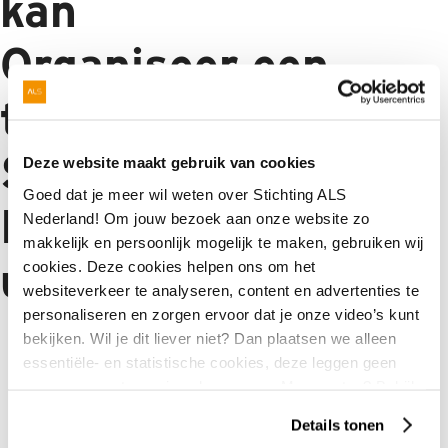
kan
Nabestaanden
Organiseer een
Webshop
themarun
Contact
Stappen voor ALS
Deze website maakt gebruik van cookies
Goed dat je meer wil weten over Stichting ALS
De ultieme
Nederland! Om jouw bezoek aan onze website zo
makkelijk en persoonlijk mogelijk te maken, gebruiken wij
uitdaging
cookies. Deze cookies helpen ons om het
websiteverkeer te analyseren, content en advertenties te
personaliseren en zorgen ervoor dat je onze video’s kunt
bekijken. Wil je dit liever niet? Dan plaatsen we alleen
Informatie
ALS-websites
essentiële- en statistische cookies, deze leggen geen
gegevens vast over jou als persoon. Meer weten? Bekijk
Nieuws
Webshop
onze
privacyverklaring
.
Details tonen
Evenementen
Actieplatform