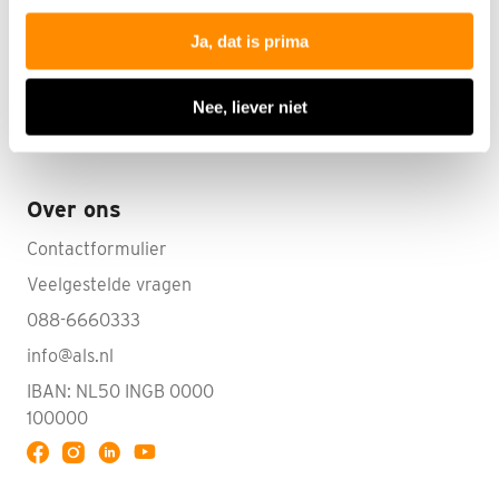
Onderzoek
Online collectebus
Ja, dat is prima
Jaarverslagen
Uitvaartcollecte
Privacy Policy
Nee, liever niet
Donateurschap wijzigen
Over ons
Contactformulier
Veelgestelde vragen
088-6660333
info@als.nl
IBAN: NL50 INGB 0000
100000
Volg ALS op YouTube