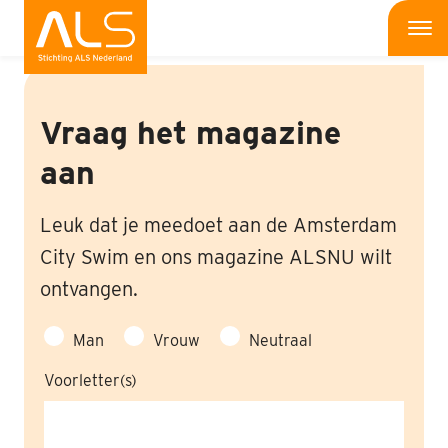
Home
Me
Wat is ALS
Vraag het magazine
Wat kun jij doen
aan
Bedrijven
Leuk dat je meedoet aan de Amsterdam
Onderzoek
City Swim en ons magazine ALSNU wilt
ontvangen.
Wat doen wij
Man
Vrouw
Neutraal
Patiënten
Voorletter(s)
Nieuws
Interviews