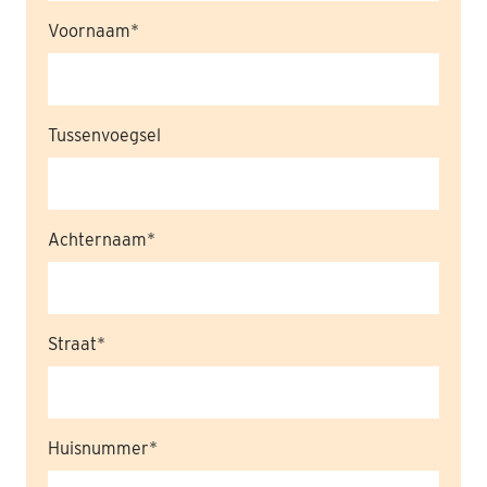
Voornaam
Nabestaanden
Webshop
Contact
Tussenvoegsel
Achternaam
Straat
Huisnummer