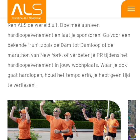
Actiehulp
Me
Ren ALS de wereld uit. Doe mee aan een
Wat is ALS
hardloopevenement en laat je sponsoren! Ga voor een
bekende ‘run’, zoals de Dam tot Damloop of de
Wat kun jij doen
marathon van New York, of verbeter je PR tijdens het
Bedrijven
hardloopevenement in jouw woonplaats. Waar je ook
gaat hardlopen, houd het tempo erin, je hebt geen tijd
Onderzoek
te verliezen.
Wat doen wij
Patiënten
Nieuws
Interviews