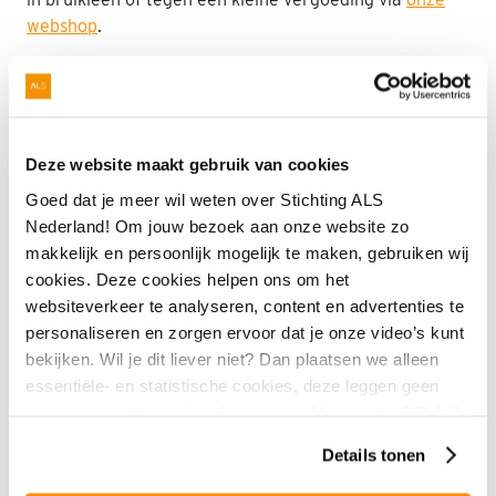
webshop
.
Maak jouw actiepagina aan
Deze website maakt gebruik van cookies
Tip!
Goed dat je meer wil weten over Stichting ALS
Nederland! Om jouw bezoek aan onze website zo
Voor sommige acties, waarbij mensen direct aan
makkelijk en persoonlijk mogelijk te maken, gebruiken wij
jou betalen, heb je niet per se een actiepagina
cookies. Deze cookies helpen ons om het
nodig. Meld je actie in dit geval wel
hier
aan,
websiteverkeer te analyseren, content en advertenties te
zodat we je kunnen helpen deze tot een succes
personaliseren en zorgen ervoor dat je onze video’s kunt
te maken.
bekijken. Wil je dit liever niet? Dan plaatsen we alleen
essentiële- en statistische cookies, deze leggen geen
gegevens vast over jou als persoon. Meer weten? Bekijk
onze
privacyverklaring
.
Details tonen