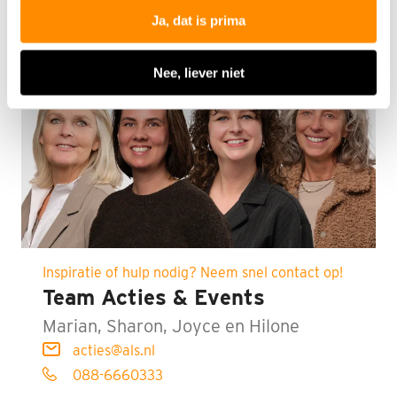
Ja, dat is prima
Nee, liever niet
Inspiratie of hulp nodig? Neem snel contact op!
Team Acties & Events
Marian, Sharon, Joyce en Hilone
acties@als.nl
088-6660333