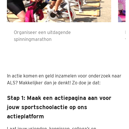
Nabestaanden
Webshop
Organiseer een uitdagende
E
Contact
spinningmarathon
y
In actie komen en geld inzamelen voor onderzoek naar
ALS? Makkelijker dan je denkt! Zo doe je dat:
Stap 1: Maak een actiepagina aan voor
jouw sportschoolactie op ons
actieplatform
Laat jouw vrienden, kennissen, collega’s en