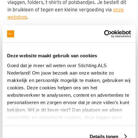
vlaggen, folders, t-shirts of polsbandjes. Je bestelt dit
in bruikleen of tegen een kleine vergoeding via
onze
webshop
.
Maak jouw actiepagina aan
Deze website maakt gebruik van cookies
Goed dat je meer wil weten over Stichting ALS
Tip!
Nederland! Om jouw bezoek aan onze website zo
makkelijk en persoonlijk mogelijk te maken, gebruiken wij
Voor sommige acties, waarbij mensen direct aan
cookies. Deze cookies helpen ons om het
jou betalen, heb je niet per se een actiepagina
websiteverkeer te analyseren, content en advertenties te
nodig. Meld je actie in dit geval wel
hier
aan,
personaliseren en zorgen ervoor dat je onze video’s kunt
zodat we je kunnen helpen deze tot een succes
bekijken. Wil je dit liever niet? Dan plaatsen we alleen
te maken.
essentiële- en statistische cookies, deze leggen geen
gegevens vast over jou als persoon. Meer weten? Bekijk
onze
privacyverklaring
.
Details tonen