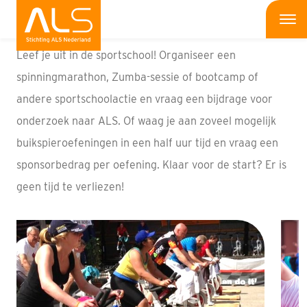
Actiehulp
Me
Leef je uit in de sportschool! Organiseer een
Wat is ALS
spinningmarathon, Zumba-sessie of bootcamp of
andere sportschoolactie en vraag een bijdrage voor
Wat kun jij doen
onderzoek naar ALS. Of waag je aan zoveel mogelijk
Bedrijven
buikspieroefeningen in een half uur tijd en vraag een
sponsorbedrag per oefening. Klaar voor de start? Er is
Onderzoek
geen tijd te verliezen!
Wat doen wij
Patiënten
Nieuws
Interviews