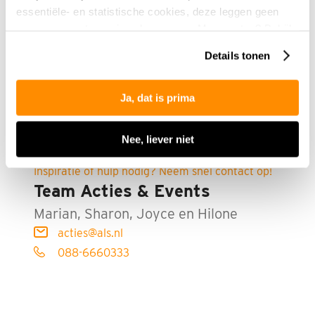
essentiële- en statistische cookies, deze leggen geen
gegevens vast over jou als persoon. Meer weten? Bekijk
onze
privacyverklaring
.
Details tonen
Ja, dat is prima
Nee, liever niet
Inspiratie of hulp nodig? Neem snel contact op!
Team Acties & Events
Marian, Sharon, Joyce en Hilone
acties@als.nl
088-6660333