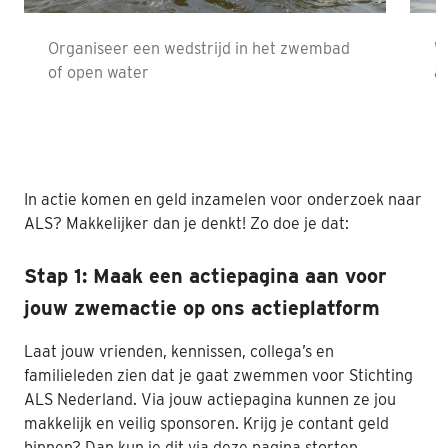
Nabestaanden
Organiseer een wedstrijd in het zwembad
W
of open water
a
Webshop
Contact
In actie komen en geld inzamelen voor onderzoek naar
ALS? Makkelijker dan je denkt! Zo doe je dat:
Stap 1: Maak een actiepagina aan voor
jouw zwemactie op ons actieplatform
Laat jouw vrienden, kennissen, collega’s en
familieleden zien dat je gaat zwemmen voor Stichting
ALS Nederland. Via jouw actiepagina kunnen ze jou
makkelijk en veilig sponsoren. Krijg je contant geld
binnen? Dan kun je dit via deze pagina storten.