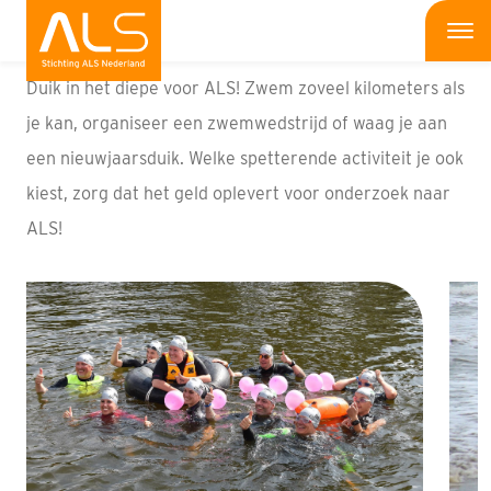
Actiehulp
Me
Duik in het diepe voor ALS! Zwem zoveel kilometers als
Wat is ALS
je kan, organiseer een zwemwedstrijd of waag je aan
een nieuwjaarsduik. Welke spetterende activiteit je ook
Wat kun jij doen
kiest, zorg dat het geld oplevert voor onderzoek naar
Bedrijven
ALS!
Onderzoek
Wat doen wij
Patiënten
Nieuws
Interviews