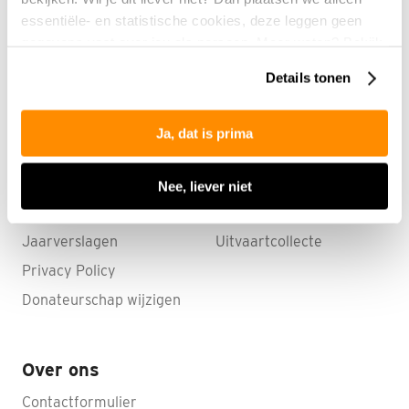
van ons magazine ALSNU
essentiële- en statistische cookies, deze leggen geen
gegevens vast over jou als persoon. Meer weten? Bekijk
onze
privacyverklaring
.
Details tonen
Informatie
ALS-websites
Ja, dat is prima
Nieuws
Webshop
Evenementen
Actieplatform
Nee, liever niet
Onderzoek
Online collectebus
Jaarverslagen
Uitvaartcollecte
Privacy Policy
Donateurschap wijzigen
Over ons
Contactformulier