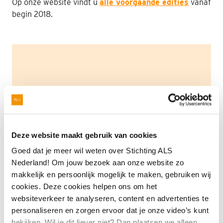
Op onze website vindt u
alle voorgaande edities
vanaf
begin 2018.
Nabestaanden
Webshop
Contact
Deze website maakt gebruik van cookies
Goed dat je meer wil weten over Stichting ALS
Nederland! Om jouw bezoek aan onze website zo
makkelijk en persoonlijk mogelijk te maken, gebruiken wij
cookies. Deze cookies helpen ons om het
websiteverkeer te analyseren, content en advertenties te
Bedankt voor het aanvragen
personaliseren en zorgen ervoor dat je onze video’s kunt
bekijken. Wil je dit liever niet? Dan plaatsen we alleen