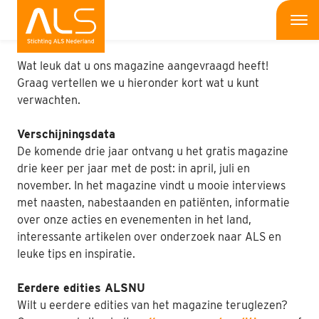
Home
Me
Wat leuk dat u ons magazine aangevraagd heeft!
Wat is ALS
Graag vertellen we u hieronder kort wat u kunt
verwachten.
Wat kun jij doen
Verschijningsdata
Bedrijven
De komende drie jaar ontvang u het gratis magazine
drie keer per jaar met de post: in april, juli en
Onderzoek
november. In het magazine vindt u mooie interviews
met naasten, nabestaanden en patiënten, informatie
Wat doen wij
over onze acties en evenementen in het land,
interessante artikelen over onderzoek naar ALS en
Patiënten
leuke tips en inspiratie.
Nieuws
Eerdere edities ALSNU
Wilt u eerdere edities van het magazine teruglezen?
Interviews