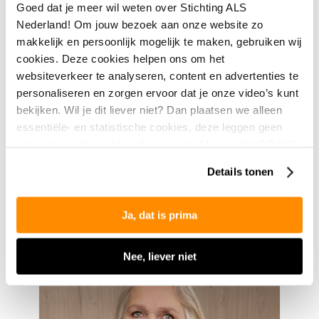
vorderingen van het onderzoek!
Goed dat je meer wil weten over Stichting ALS
Nederland! Om jouw bezoek aan onze website zo
makkelijk en persoonlijk mogelijk te maken, gebruiken wij
cookies. Deze cookies helpen ons om het
We gaan graag met jullie in gesprek over een
websiteverkeer te analyseren, content en advertenties te
samenwerking
personaliseren en zorgen ervoor dat je onze video’s kunt
Zijn jullie geïnteresseerd in een samenwerking met
bekijken. Wil je dit liever niet? Dan plaatsen we alleen
Stichting ALS Nederland of willen jullie meer
essentiële- en statistische cookies, deze leggen geen
informatie ontvangen over de mogelijkheden om met
gegevens vast over jou als persoon. Meer weten? Bekijk
jullie bedrijf de strijd tegen ALS te steunen? Neem
onze
privacyverklaring
.
contact met ons op! Het zou geweldig zijn als we jullie
Details tonen
als zakelijk partner van Stichting ALS Nederland
mogen verwelkomen!
Ja, dat is prima
Nee, liever niet