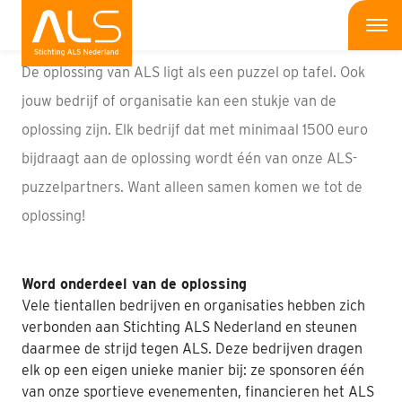
Home
Me
De oplossing van ALS ligt als een puzzel op tafel. Ook
Wat is ALS
jouw bedrijf of organisatie kan een stukje van de
oplossing zijn. Elk bedrijf dat met minimaal 1500 euro
Wat kun jij doen
bijdraagt aan de oplossing wordt één van onze ALS-
Bedrijven
puzzelpartners. Want alleen samen komen we tot de
oplossing!
Onderzoek
Wat doen wij
Word onderdeel van de oplossing
Vele tientallen bedrijven en organisaties hebben zich
Patiënten
verbonden aan Stichting ALS Nederland en steunen
daarmee de strijd tegen ALS. Deze bedrijven dragen
Nieuws
elk op een eigen unieke manier bij: ze sponsoren één
van onze sportieve evenementen, financieren het ALS
Interviews