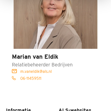
Marian van Eldik
Relatiebeheerder Bedrijven
m.vaneldik@als.nl
06-11459511
Informatie
ALS-websites