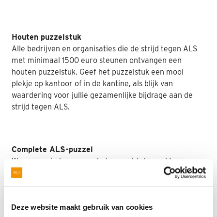
Houten puzzelstuk
Alle bedrijven en organisaties die de strijd tegen ALS
met minimaal 1500 euro steunen ontvangen een
houten puzzelstuk. Geef het puzzelstuk een mooi
plekje op kantoor of in de kantine, als blijk van
waardering voor jullie gezamenlijke bijdrage aan de
strijd tegen ALS.
Complete ALS-puzzel
We vragen iedereen om het puzzelstuk goed te
bewaren. Er komt namelijk een dag dat we een
behandeling vinden voor ALS en dan is jouw puzzelstuk
nodig om de gehele puzzel te kunnen leggen. We
Deze website maakt gebruik van cookies
houden jullie uiteraard op de hoogte van de