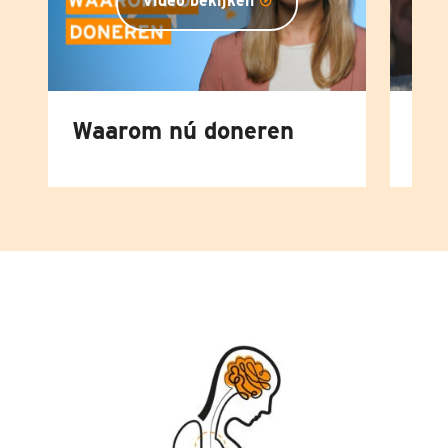
Video bekijken
Waarom nú doneren
He