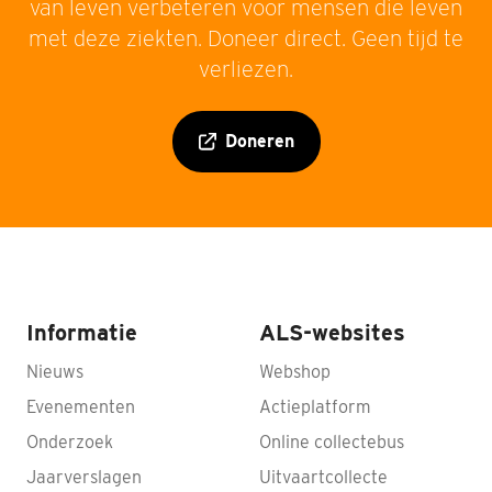
van leven verbeteren voor mensen die leven
met deze ziekten. Doneer direct. Geen tijd te
verliezen.
Doneren
Informatie
ALS-websites
Nieuws
Webshop
Evenementen
Actieplatform
Onderzoek
Online collectebus
Jaarverslagen
Uitvaartcollecte