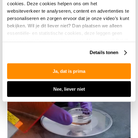
cookies. Deze cookies helpen ons om het
geld naar (onderzoeks)projecten voor een betere
websiteverkeer te analyseren, content en advertenties te
kwaliteit van zorg en leven voor mensen met ALS en
personaliseren en zorgen ervoor dat je onze video’s kunt
hun naasten.
bekijken. Wil je dit liever niet? Dan plaatsen we alleen
essentiële- en statistische cookies, deze leggen geen
gegevens vast over jou als persoon. Meer weten? Bekijk
onze
privacyverklaring
.
Details tonen
Ja, dat is prima
Nee, liever niet