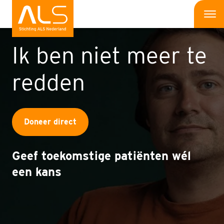
Me
Ik ben niet meer te
Wat is ALS
redden
Wat kun jij doen
Bedrijven
Doneer direct
Onderzoek
Wat doen wij
Geef toekomstige patiënten wél
een kans
Patiënten
Nieuws
Interviews