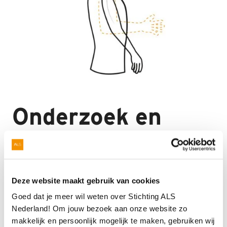
Onderzoek en
kwaliteit van
leven
Deze website maakt gebruik van cookies
Goed dat je meer wil weten over Stichting ALS
Jouw donatie gaat naar wetenschappelijk onderzoek
Nederland! Om jouw bezoek aan onze website zo
naar de oorzaak en behandeling van ALS, en de
makkelijk en persoonlijk mogelijk te maken, gebruiken wij
aanverwante ziekten PSMA en PLS. Daarnaast gaat er