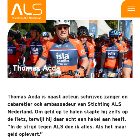
Interviews
Me
Wat is ALS
Wat kun jij doen
Bedrijven
Thomas Acda
Onderzoek
Wat doen wij
Thomas Acda is naast acteur, schrijver, zanger en
cabaretier ook ambassadeur van Stichting ALS
Patiënten
Nederland. Om geld op te halen stapte hij zelfs op
de fiets, terwijl hij daar echt een hekel aan heeft.
Nieuws
“In de strijd tegen ALS doe ik alles. Als het maar
geld oplevert.”
Interviews