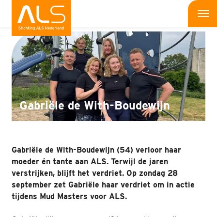
Interviews
Me
Wat is ALS
Wat kun jij doen
Bedrijven
Gabriële de With-Boudewijn
Onderzoek
Wat doen wij
Gabriële de With-Boudewijn (54) verloor haar
moeder én tante aan ALS. Terwijl de jaren
Patiënten
verstrijken, blijft het verdriet. Op zondag 28
september zet Gabriële haar verdriet om in actie
Nieuws
tijdens Mud Masters voor ALS.
Interviews