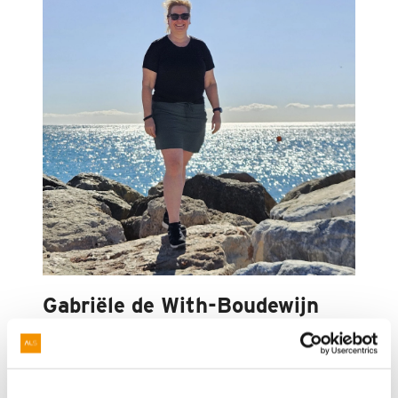
Gabriële de With-Boudewijn
Actievoerder Mud Masters voor ALS
‘Ik heb het woord ALS heel lang niet