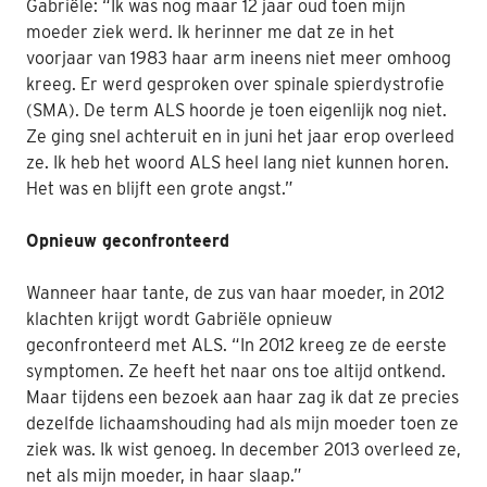
Gabriële: “Ik was nog maar 12 jaar oud toen mijn
moeder ziek werd. Ik herinner me dat ze in het
Nabestaanden
voorjaar van 1983 haar arm ineens niet meer omhoog
Webshop
kreeg. Er werd gesproken over spinale spierdystrofie
(SMA). De term ALS hoorde je toen eigenlijk nog niet.
Contact
Ze ging snel achteruit en in juni het jaar erop overleed
ze. Ik heb het woord ALS heel lang niet kunnen horen.
Het was en blijft een grote angst.”
Opnieuw geconfronteerd
Wanneer haar tante, de zus van haar moeder, in 2012
klachten krijgt wordt Gabriële opnieuw
geconfronteerd met ALS. “In 2012 kreeg ze de eerste
symptomen. Ze heeft het naar ons toe altijd ontkend.
Maar tijdens een bezoek aan haar zag ik dat ze precies
dezelfde lichaamshouding had als mijn moeder toen ze
ziek was. Ik wist genoeg. In december 2013 overleed ze,
net als mijn moeder, in haar slaap.”