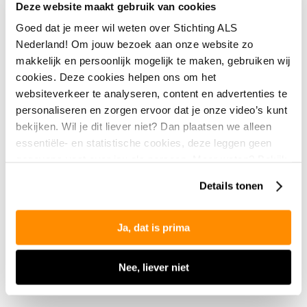
kunnen horen. Het was en blijft een
Deze website maakt gebruik van cookies
grote angst.’
Goed dat je meer wil weten over Stichting ALS
Nederland! Om jouw bezoek aan onze website zo
makkelijk en persoonlijk mogelijk te maken, gebruiken wij
Een beetje spannend
cookies. Deze cookies helpen ons om het
websiteverkeer te analyseren, content en advertenties te
Tijdens Mud Masters trotseert Gabriële samen met
personaliseren en zorgen ervoor dat je onze video’s kunt
haar team
De Betuwse Modderaars
een zes kilometer
bekijken. Wil je dit liever niet? Dan plaatsen we alleen
lang hindernisparcours door de modder. Samen met
essentiële- en statistische cookies, deze leggen geen
beste vriendin Anita, hun mannen Piet en Richard, een
gegevens vast over jou als persoon. Meer weten? Bekijk
van haar dochters en schoonzoon gaan ze ervoor. “Ik
onze
privacyverklaring
.
Details tonen
vind het stiekem een beetje spannend”, vertelt ze.
“Anita deed eerder een Mud Run en zei: ‘dit gaan we
een keer samen doen!’” Wanneer Gabriële online
Mud
Ja, dat is prima
Masters voor ALS
tegenkomt, seint ze haar vriendin in.
“Ze was meteen enthousiast. Ik dacht, oeps… Maar
Nee, liever niet
mensen met ALS hebben het veel zwaarder. Daar heb
ik wel een dagje afzien voor over.”