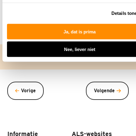
verhalen vertellen die raken. Ze dragen bij aan meer
begrip en bewustwording voor de ziekte ALS en de
Details ton
aanverwante ziekten PSMA en PLS.
Ja, dat is prima
Nee, liever niet
Delen via:
Vorige
Volgende
Informatie
ALS-websites