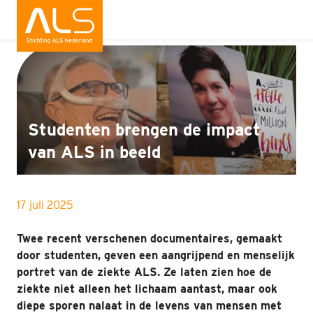
Nieuws
Wat is ALS
Wat kun jij doen
Studenten brengen de impact
Bedrijven
van ALS in beeld
Onderzoek
17 juli 2025
Wat doen wij
Twee recent verschenen documentaires, gemaakt
Patiënten
door studenten, geven een aangrijpend en menselijk
portret van de ziekte ALS. Ze laten zien hoe de
Nieuws
ziekte niet alleen het lichaam aantast, maar ook
diepe sporen nalaat in de levens van mensen met
Interviews