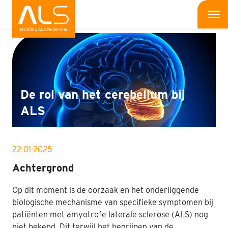
Onderzoek
Me
Wat is ALS
Wat kun jij doen
De rol van het cerebellum bij
Bedrijven
ALS
Onderzoek
22-01-2025
Wat doen wij
Achtergrond
Patiënten
Op dit moment is de oorzaak en het onderliggende
biologische mechanisme van specifieke symptomen bij
Nieuws
patiënten met amyotrofe laterale sclerose (ALS) nog
Interviews
niet bekend. Dit terwijl het begrijpen van de