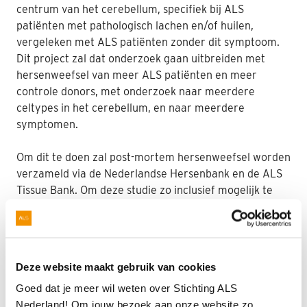
centrum van het cerebellum, specifiek bij ALS
patiënten met pathologisch lachen en/of huilen,
vergeleken met ALS patiënten zonder dit symptoom.
Dit project zal dat onderzoek gaan uitbreiden met
hersenweefsel van meer ALS patiënten en meer
controle donors, met onderzoek naar meerdere
celtypes in het cerebellum, en naar meerdere
symptomen.
Om dit te doen zal post-mortem hersenweefsel worden
verzameld via de Nederlandse Hersenbank en de ALS
Tissue Bank. Om deze studie zo inclusief mogelijk te
maken zal gebruik gemaakt worden van een zo breed
mogelijke patiëntenpopulatie, met weefsel van zowel
patiënten met sporadische ALS als met familiaire ALS,
mannen en vrouwen, verschillende leeftijden ten tijde
Deze website maakt gebruik van cookies
van de diagnose, en met diverse symptomen.
Goed dat je meer wil weten over Stichting ALS
Uiteraard zal dit materiaal vergeleken worden met
Nederland! Om jouw bezoek aan onze website zo
hersenweefsel van gezonde donoren.