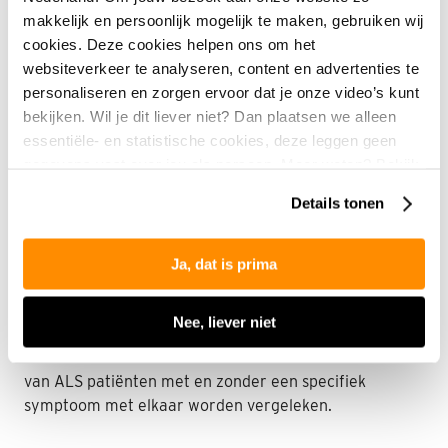
makkelijk en persoonlijk mogelijk te maken, gebruiken wij
cookies. Deze cookies helpen ons om het
Van dit hersenweefsel zullen verschillende regio’s van
websiteverkeer te analyseren, content en advertenties te
het cerebellum aangekleurd worden om individueel
personaliseren en zorgen ervoor dat je onze video’s kunt
cellen van zes verschillende celtypes zichtbaar te
bekijken. Wil je dit liever niet? Dan plaatsen we alleen
maken. Om het volledige scala van de functies van het
essentiële- en statistische cookies, deze leggen geen
cerebellum, en daarmee de grote variabiliteit aan
gegevens vast over jou als persoon. Meer weten? Bekijk
symptomen van ALS, te kunnen omvatten, zullen zowel
onze
privacyverklaring
.
anterieure als posterieure delen van het cerebellum
Details tonen
alsmede de cerebellaire dentate nucleus worden
onderzocht. Aan de hand van deze kleuringen van het
hersenweefsel kan de dichtheid en de vorm van
Ja, dat is prima
verschillende celtypes geanalyseerd worden. Deze
gegevens worden vervolgens gekoppeld aan
Nee, liever niet
informatie uit het medische dossier van donoren.
Hierdoor kunnen de hersencellen in het cerebellum
van ALS patiënten met en zonder een specifiek
symptoom met elkaar worden vergeleken.