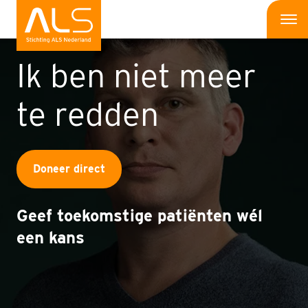
Me
Ik ben niet meer
Wat is ALS
te redden
Wat kun jij doen
Bedrijven
Doneer direct
Onderzoek
Wat doen wij
Geef toekomstige patiënten wél
een kans
Patiënten
Nieuws
Interviews