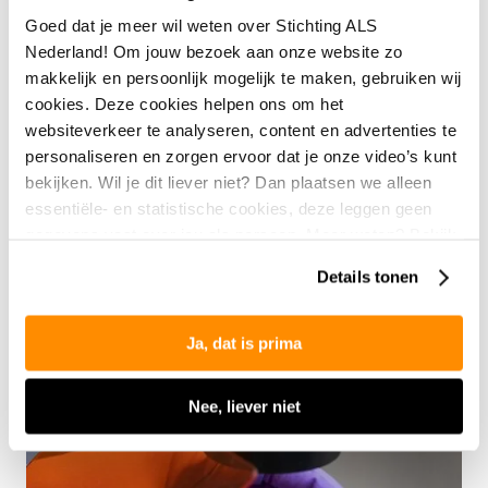
kwaliteit van
Goed dat je meer wil weten over Stichting ALS
leven
Nederland! Om jouw bezoek aan onze website zo
makkelijk en persoonlijk mogelijk te maken, gebruiken wij
cookies. Deze cookies helpen ons om het
Jouw donatie gaat naar wetenschappelijk onderzoek
websiteverkeer te analyseren, content en advertenties te
naar de oorzaak en behandeling van ALS, en de
personaliseren en zorgen ervoor dat je onze video’s kunt
aanverwante ziekten PSMA en PLS. Daarnaast gaat er
bekijken. Wil je dit liever niet? Dan plaatsen we alleen
geld naar (onderzoeks)projecten voor een betere
essentiële- en statistische cookies, deze leggen geen
kwaliteit van zorg en leven voor mensen met ALS en
gegevens vast over jou als persoon. Meer weten? Bekijk
hun naasten.
onze
privacyverklaring
.
Details tonen
Ja, dat is prima
Nee, liever niet