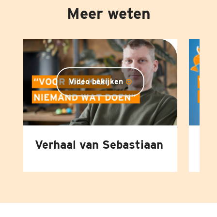
Meer weten
Video bekijken
Verhaal van Sebastiaan
Wa