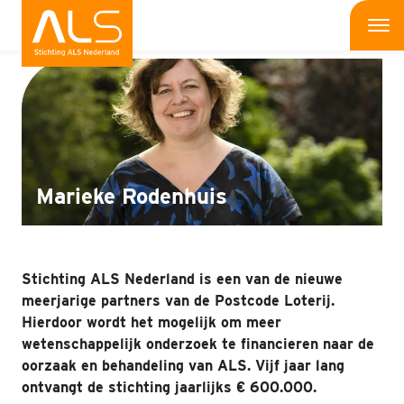
Interviews
Me
Wat is ALS
Wat kun jij doen
Bedrijven
Marieke Rodenhuis
Onderzoek
Wat doen wij
Stichting ALS Nederland is een van de nieuwe
meerjarige partners van de Postcode Loterij.
Patiënten
Hierdoor wordt het mogelijk om meer
wetenschappelijk onderzoek te financieren naar de
Nieuws
oorzaak en behandeling van ALS. Vijf jaar lang
ontvangt de stichting jaarlijks € 600.000.
Interviews