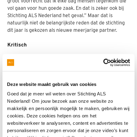
groot voorrecht dat ik elke dag mensen tegenkom die
vol gaan voor hun goede zaak. En dat is zeker ook bij
Stichting ALS Nederland het geval.” Maar dat is
natuurlijk niet de belangrijkste reden dat de stichting
dit jaar is gekozen als nieuwe meerjarige partner.
Kritisch
“We zijn heel kritisch,” legt Marieke uit, “en negentig
procent van alle aanvragen wijzen we af.” Bij Stichting
ALS Nederland stonden alle seinen op groen. “ALS is
een belangrijke aanvulling op het pakket
Deze website maakt gebruik van cookies
gezondheidsdoelen dat we al steunen. De stichting is
Goed dat je meer wil weten over Stichting ALS
de afgelopen jaren op eigen kracht heel hard gegroeid,
Nederland! Om jouw bezoek aan onze website zo
zowel financieel als qua bekendheid. Daarbij hebben ze
makkelijk en persoonlijk mogelijk te maken, gebruiken wij
veel steun gekregen van een grote en hele
cookies. Deze cookies helpen ons om het
gevarieerde groep donateurs en sympathisanten uit
websiteverkeer te analyseren, content en advertenties te
alle lagen van de samenleving. Dat vinden wij heel
personaliseren en zorgen ervoor dat je onze video’s kunt
belangrijk want het is voor ons een bewijs dat het