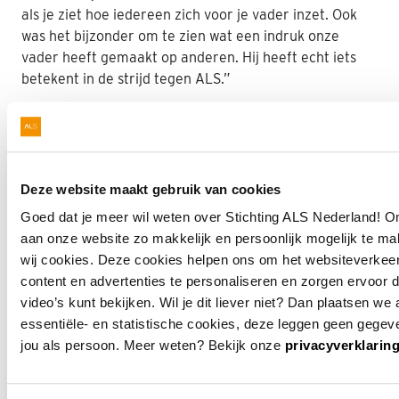
als je ziet hoe iedereen zich voor je vader inzet. Ook
was het bijzonder om te zien wat een indruk onze
vader heeft gemaakt op anderen. Hij heeft echt iets
betekent in de strijd tegen ALS.”
De onvermijdelijke aftakeling
In juni 2024, op Wereld ALS Dag, overleed Ingur. In zijn
laatste maanden werkte hij mee aan de campagne
‘De
onvermijdelijke aftakeling’
. In deze campagne is de
Deze website maakt gebruik van cookies
genadeloze en razendsnelle aftakeling van mensen
Goed dat je meer wil weten over Stichting ALS Nederland! 
met ALS op een confronterende manier in beeld
aan onze website zo makkelijk en persoonlijk mogelijk te ma
gebracht. Zo ook de aftakeling van Ingur. “De
wij cookies. Deze cookies helpen ons om het websiteverkeer
campagne is heftig en confronterend. Dat papa eraan
content en advertenties te personaliseren en zorgen ervoor d
meewerkte laat goed zien wat voor persoon hij was”,
video’s kunt bekijken. Wil je dit liever niet? Dan plaatsen we 
zegt Sjeel. “Hij legde zich er niet bij neer dat deze
essentiële- en statistische cookies, deze leggen geen gegev
ziekte hem overkwam. Hij wist dat een medicijn hem
jou als persoon. Meer weten? Bekijk onze
privacyverklarin
niet meer zou redden, maar vond het belangrijk dat er
hoop komt voor toekomstige patiënten.”