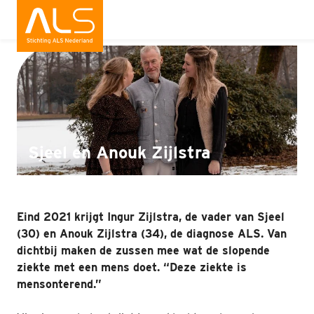
Interviews
Wat is ALS
Wat kun jij doen
Bedrijven
Sjeel en Anouk Zijlstra
Onderzoek
Wat doen wij
Eind 2021 krijgt Ingur Zijlstra, de vader van Sjeel
(30) en Anouk Zijlstra (34), de diagnose ALS. Van
Patiënten
dichtbij maken de zussen mee wat de slopende
ziekte met een mens doet. “Deze ziekte is
Nieuws
mensonterend.”
Interviews