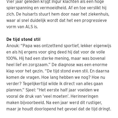
Vier jaar geleden krijgt Ingur klachten als een hoge
spierspanning en vermoeidheid. Af en toe verslikt hij
Nabestaanden
zich. De huisarts stuurt hem door naar het ziekenhuis,
Webshop
waar al snel duidelijk wordt dat het een progressieve
vorm van ALS is.
Contact
De tijd stond stil
Anouk: “Papa was ontzettend sportief, lekker eigenwijs
en als hij ergens voor ging deed hij dat voor de volle
100%. Hij had een sterke mening, maar was bovenal
heel lief en zorgzaam.” De diagnose was een enorme
klap voor het gezin. “De tijd stond even stil. En daarna
komen de vragen. Hoe lang hebben we nog? Hoe nu
verder? Tegelijkertijd wilde ik direct van alles gaan
plannen.” Sjeel: “Het eerste half jaar voelden we
vooral de druk van ‘veel moeten’. Herinneringen
maken bijvoorbeeld. Na een jaar werd dit rustiger,
maar je houdt doorlopend het gevoel dat de tijd dringt.