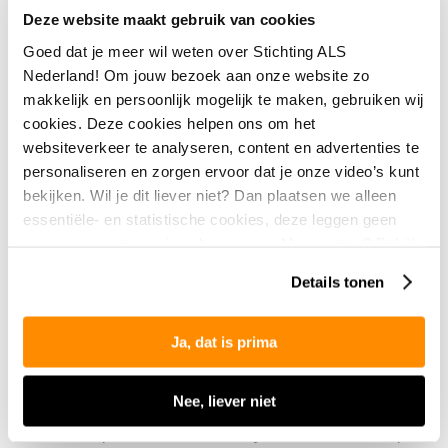
Wilke Ebeling
Deze website maakt gebruik van cookies
Goed dat je meer wil weten over Stichting ALS
Heeft de diagnose ALS en doet mee
Nederland! Om jouw bezoek aan onze website zo
aan Tour du ALS
makkelijk en persoonlijk mogelijk te maken, gebruiken wij
cookies. Deze cookies helpen ons om het
“Ondanks de shit-ziekte, zet ik me met
websiteverkeer te analyseren, content en advertenties te
volle overtuiging in voor de mensen die
personaliseren en zorgen ervoor dat je onze video’s kunt
bekijken. Wil je dit liever niet? Dan plaatsen we alleen
na mij met ALS te maken krijgen."
essentiële- en statistische cookies, deze leggen geen
gegevens vast over jou als persoon. Meer weten? Bekijk
Team Wilke doet mee aan Tour du ALS
onze
privacyverklaring
.
Details tonen
Wilke draagt ook bij aan de strijd tegen ALS door
samen met een team van familie en vrienden mee te
doen aan Tour du ALS. Met ‘Team Wilke’ gaan ze op
Ja, dat is prima
donderdag 12 juni de Mont Ventoux op. “Mijn vrouw en
broer doen mee en maatjes van mijn fietsclub VTC Les
Nee, liever niet
Chouffes. Een van de teamleden is een heel goede
vriendin, zij is weduwe van een goede vriend van mij.