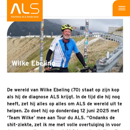
Interviews
Me
Wat is ALS
Wat kun jij doen
Bedrijven
Wilke Ebeling
Onderzoek
Wat doen wij
De wereld van Wilke Ebeling (70) staat op zijn kop
als hij de diagnose ALS krijgt. In de tijd die hij nog
Patiënten
heeft, zet hij alles op alles om ALS de wereld uit te
helpen. Zo doet hij op donderdag 12 juni 2025 met
Nieuws
‘Team Wilke’ mee aan Tour du ALS. “Ondanks de
shit-ziekte, zet ik me met volle overtuiging in voor
Interviews