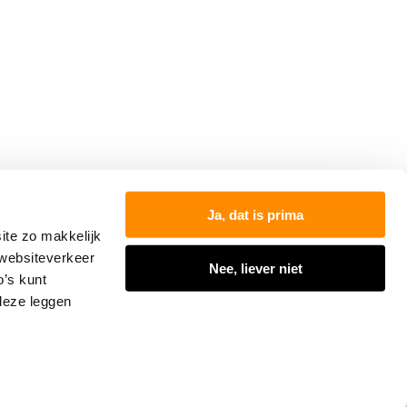
000
Ja, dat is prima
ite zo makkelijk
 websiteverkeer
Nee, liever niet
o’s kunt
 deze leggen