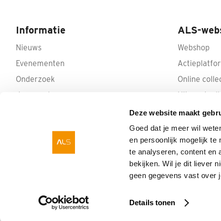
Informatie
ALS-web
Nieuws
Webshop
Evenementen
Actieplatfo
Onderzoek
Online colle
Jaarverslagen
Uitvaartcoll
Privacy Policy
Deze website maakt gebru
Donateurschap wijzigen
Goed dat je meer wil wete
en persoonlijk mogelijk t
te analyseren, content en 
bekijken. Wil je dit liever
geen gegevens vast over 
Stichting ALS Nederland.
Geen tijd te
Details tonen