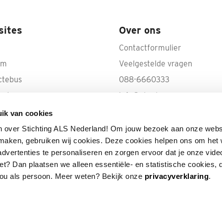
sites
Over ons
Contactformulier
rm
Veelgestelde vragen
ctebus
088-6660333
ecte
info@als.nl
IBAN: NL50 INGB 0000 100
ik van cookies
Volg ALS op YouTube
n over Stichting ALS Nederland! Om jouw bezoek aan onze webs
e maken, gebruiken wij cookies. Deze cookies helpen ons om het
advertenties te personaliseren en zorgen ervoor dat je onze vide
 niet? Dan plaatsen we alleen essentiële- en statistische cookies,
jou als persoon. Meer weten? Bekijk onze
privacyverklaring
.
 verliezen.