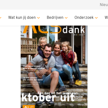
Nie
t
Wat kun jij doen
Bedrijven
Onderzoek
W
k oktober uit