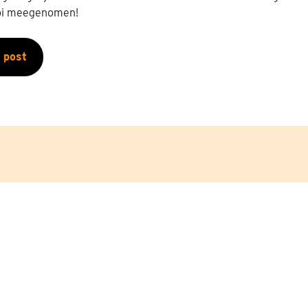
ooi meegenomen!
 post