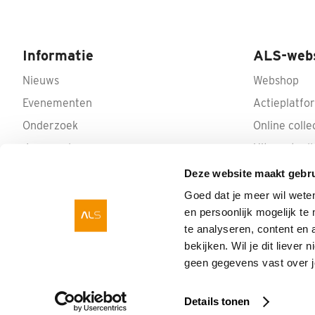
Informatie
ALS-web
Nieuws
Webshop
Evenementen
Actieplatfo
Onderzoek
Online colle
Jaarverslagen
Uitvaartcoll
Privacy Policy
Deze website maakt gebru
Donateurschap wijzigen
Goed dat je meer wil wete
en persoonlijk mogelijk t
te analyseren, content en 
bekijken. Wil je dit liever
geen gegevens vast over 
Stichting ALS Nederland.
Geen tijd te
Details tonen