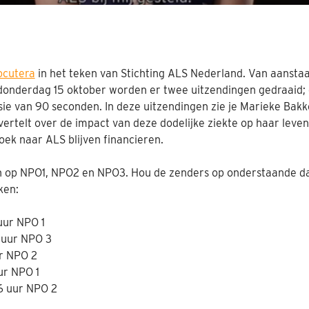
ocutera
in het teken van Stichting ALS Nederland. Van aansta
donderdag 15 oktober worden er twee uitzendingen gedraaid; 
ie van 90 seconden. In deze uitzendingen zie je Marieke Bak
j vertelt over de impact van deze dodelijke ziekte op haar lev
oek naar ALS blijven financieren.
en op NPO1, NPO2 en NPO3. Hou de zenders op onderstaande dat
ken:
uur NPO 1
 uur NPO 3
ur NPO 2
ur NPO 1
6 uur NPO 2