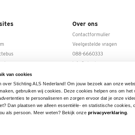
sites
Over ons
Contactformulier
rm
Veelgestelde vragen
ctebus
088-6660333
ecte
info@als.nl
IBAN: NL50 INGB 0000 100
ik van cookies
Volg ALS op YouTube
n over Stichting ALS Nederland! Om jouw bezoek aan onze webs
e maken, gebruiken wij cookies. Deze cookies helpen ons om het
advertenties te personaliseren en zorgen ervoor dat je onze vide
 niet? Dan plaatsen we alleen essentiële- en statistische cookies,
jou als persoon. Meer weten? Bekijk onze
privacyverklaring
.
 verliezen.