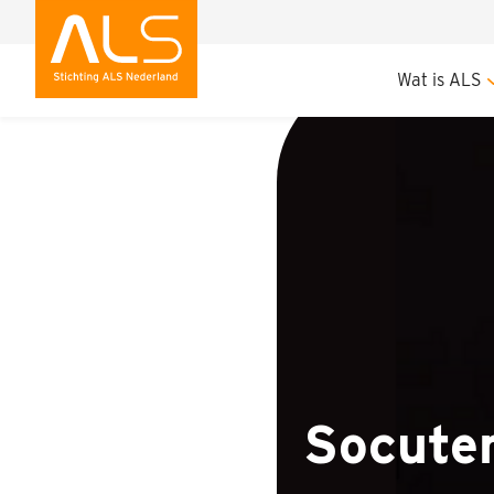
Socutera
Wat is ALS
Socute