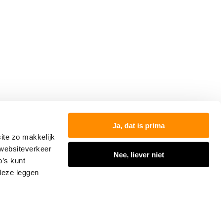
000
Ja, dat is prima
ite zo makkelijk
 websiteverkeer
Nee, liever niet
o’s kunt
 deze leggen