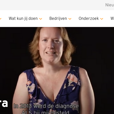
Nie
Wat kun jij doen
Bedrijven
Onderzoek
W
ra