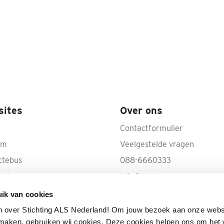
sites
Over ons
Contactformulier
rm
Veelgestelde vragen
ctebus
088-6660333
ecte
info@als.nl
IBAN: NL50 INGB 0000 100
ik van cookies
Volg ALS op YouTube
n over Stichting ALS Nederland! Om jouw bezoek aan onze webs
e maken, gebruiken wij cookies. Deze cookies helpen ons om het