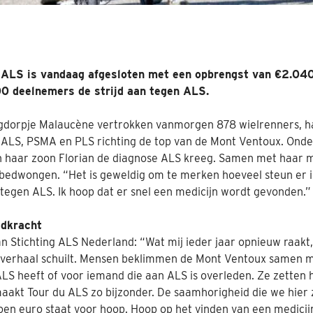
u ALS is vandaag afgesloten met een opbrengst van €2.040.
00 deelnemers de strijd aan tegen ALS.
rgdorpje Malaucène vertrokken vanmorgen 878 wielrenners, h
LS, PSMA en PLS richting de top van de Mont Ventoux. Onde
n haar zoon Florian de diagnose ALS kreeg. Samen met haar m
 bedwongen. “Het is geweldig om te merken hoeveel steun er 
d tegen ALS. Ik hoop dat er snel een medicijn wordt gevonden.”
dkracht
 Stichting ALS Nederland: “Wat mij ieder jaar opnieuw raakt, 
 verhaal schuilt. Mensen beklimmen de Mont Ventoux samen me
 ALS heeft of voor iemand die aan ALS is overleden. Ze zetten h
aakt Tour du ALS zo bijzonder. De saamhorigheid die we hier z
joen euro staat voor hoop. Hoop op het vinden van een medicijn