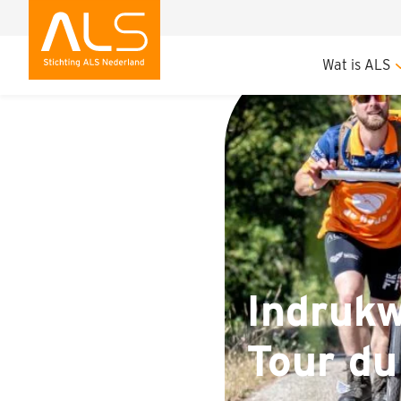
Indrukwekkende €2.
Wat is ALS
Indruk
Tour d