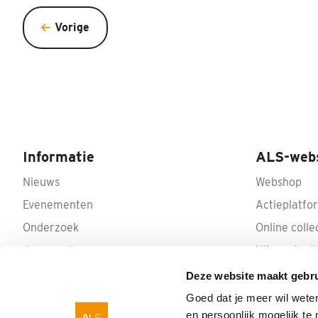
Vorige
Informatie
ALS-web
Nieuws
Webshop
Evenementen
Actieplatfo
Onderzoek
Online colle
Jaarverslagen
Uitvaartcoll
Privacy Policy
Deze website maakt gebru
Donateurschap wijzigen
Goed dat je meer wil wete
en persoonlijk mogelijk t