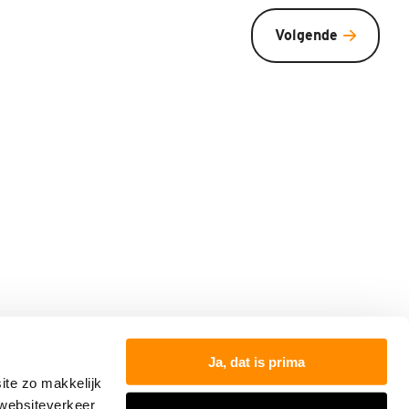
Volgende
000
Ja, dat is prima
ite zo makkelijk
 websiteverkeer