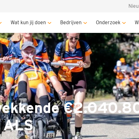
Nie
040.807 voor Tour du ALS
Wat kun jij doen
Bedrijven
Onderzoek
W
wekkende €2.040.80
u ALS