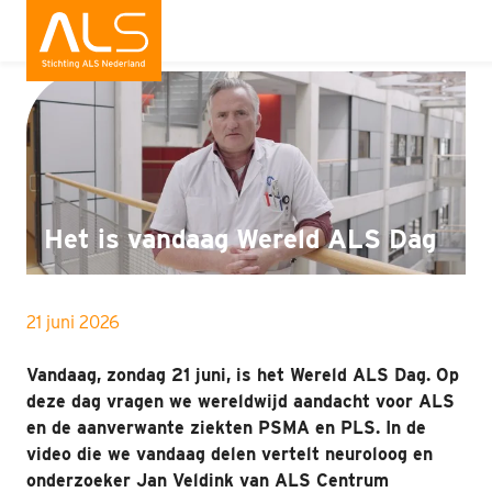
Nieuws
Wat is ALS
Wat kun jij doen
Bedrijven
Het is vandaag Wereld ALS Dag
Onderzoek
21 juni 2026
Wat doen wij
Vandaag, zondag 21 juni, is het Wereld ALS Dag. Op
Patiënten
deze dag vragen we wereldwijd aandacht voor ALS
en de aanverwante ziekten PSMA en PLS. In de
Nieuws
video die we vandaag delen vertelt neuroloog en
onderzoeker Jan Veldink van ALS Centrum
Interviews