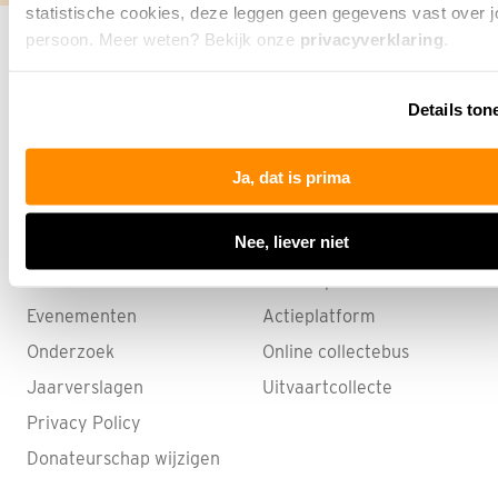
statistische cookies, deze leggen geen gegevens vast over j
persoon. Meer weten? Bekijk onze
privacyverklaring
.
Vorige
Volgende
Details ton
Ja, dat is prima
Informatie
ALS-websites
Nee, liever niet
Nieuws
Webshop
Evenementen
Actieplatform
Onderzoek
Online collectebus
Jaarverslagen
Uitvaartcollecte
Privacy Policy
Donateurschap wijzigen