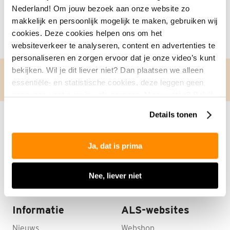
Meer weten over dé gezondheidsloterij van
Nederland! Om jouw bezoek aan onze website zo
Nederland? Klik
hier
.
makkelijk en persoonlijk mogelijk te maken, gebruiken wij
cookies. Deze cookies helpen ons om het
websiteverkeer te analyseren, content en advertenties te
personaliseren en zorgen ervoor dat je onze video’s kunt
bekijken. Wil je dit liever niet? Dan plaatsen we alleen
Delen via:
essentiële- en statistische cookies, deze leggen geen
gegevens vast over jou als persoon. Meer weten? Bekijk
onze
privacyverklaring
.
Details tonen
Vorige
Volgende
Ja, dat is prima
Nee, liever niet
Informatie
ALS-websites
Nieuws
Webshop