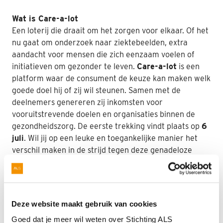
Nabestaanden
Wat is Care-a-lot
Een loterij die draait om het zorgen voor elkaar. Of het
Webshop
nu gaat om onderzoek naar ziektebeelden, extra
aandacht voor mensen die zich eenzaam voelen of
Contact
initiatieven om gezonder te leven.
Care-a-lot
is een
platform waar de consument de keuze kan maken welk
goede doel hij of zij wil steunen.
Samen met de
deelnemers genereren zij inkomsten voor
vooruitstrevende doelen en organisaties binnen de
gezondheidszorg. De eerste trekking vindt plaats op
6
juli
. Wil jij op een leuke en toegankelijke manier het
verschil maken in de strijd tegen deze genadeloze
ziekte?
Ik speel mee voor ALS
Deze website maakt gebruik van cookies
Goed dat je meer wil weten over Stichting ALS