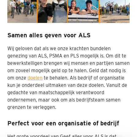
Nabestaanden
Webshop
Samen alles geven voor ALS
Contact
Wij geloven dat als we onze krachten bundelen
genezing van ALS, PSMA en PLS mogelijk is. Om dit te
bewerkstelligen brengen wij mensen en partijen samen
om zoveel mogelijk geld op te halen. Geld dat nodig is
om onze
doelen
te behalen. Als bedrijf of organisatie
kun je onderdeel uitmaken van deze doelen. Vanuit de
gedachte van maatschappelijk verantwoord
ondernemen, maar ook om als bedrijfsteam samen
grenzen te verleggen.
Perfect voor een organisatie of bedrijf
Het grote voordeel van Geef alles voor ALS is dat