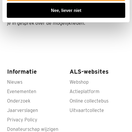
via sponsoring? Neem contact op met Marian van
Eldik, onze Relatiebeheerder Bedrijven via
Nee, liever niet
m.vaneldik@als.nl
of 06-11 45 95 11. Zij gaat graag met
je in gesprek over de mogelijkheden.
Informatie
ALS-websites
Nieuws
Webshop
Evenementen
Actieplatform
Onderzoek
Online collectebus
Jaarverslagen
Uitvaartcollecte
Privacy Policy
Donateurschap wijzigen