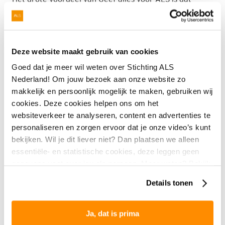
maatwerk mogelijk is. Je bepaalt je eigen uitdaging en
je eigen locatie. Perfect dus voor een bedrijf of
organisatie die een eigen invulling wil geven aan de
manier om in actie te komen voor ALS.
Deze website maakt gebruik van cookies
Goed dat je meer wil weten over Stichting ALS
Sponsormogelijkheden
Nederland! Om jouw bezoek aan onze website zo
makkelijk en persoonlijk mogelijk te maken, gebruiken wij
Sponsoren is op vele manieren mogelijk. Zo kun je
cookies. Deze cookies helpen ons om het
denken aan het tonen van het bedrijfslogo op onze
websiteverkeer te analyseren, content en advertenties te
website, op de kleding van alle deelnemers en tijdens
personaliseren en zorgen ervoor dat je onze video’s kunt
het evenement. Of neem deel met een eigen
bekijken. Wil je dit liever niet? Dan plaatsen we alleen
bedrijfsteam, waarna jullie ervaring kan worden
essentiële- en statistische cookies, deze leggen geen
gedeeld op onze website en social media kanalen.
gegevens vast over jou als persoon. Meer weten? Bekijk
onze
privacyverklaring
.
Interesse?
Details tonen
Heb je vragen of interesse om als bedrijf in actie te
Ja, dat is prima
komen met een eigen evenement of om bij te dragen