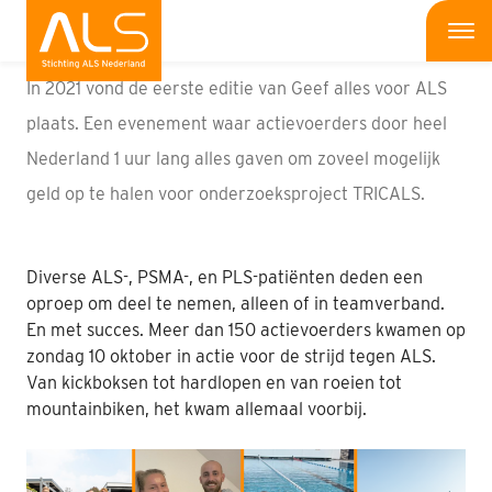
Verbinden aan een evenement
Me
In 2021 vond de eerste editie van Geef alles voor ALS
Wat is ALS
plaats. Een evenement waar actievoerders door heel
Nederland 1 uur lang alles gaven om zoveel mogelijk
Wat kun jij doen
geld op te halen voor onderzoeksproject
TRICALS
.
Bedrijven
Onderzoek
Diverse ALS-, PSMA-, en PLS-patiënten deden een
oproep om deel te nemen, alleen of in teamverband.
Wat doen wij
En met succes. Meer dan 150 actievoerders kwamen op
zondag 10 oktober in actie voor de strijd tegen ALS.
Patiënten
Van kickboksen tot hardlopen en van roeien tot
mountainbiken, het kwam allemaal voorbij.
Nieuws
Interviews