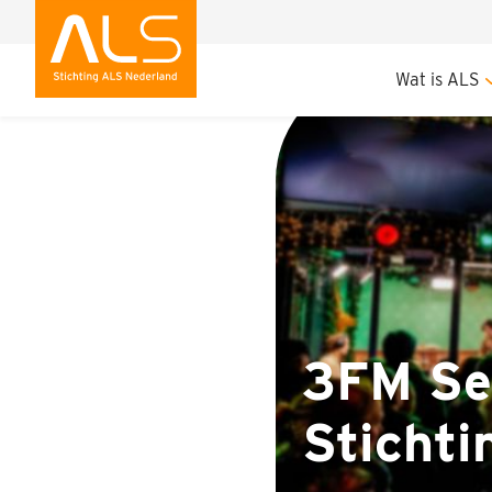
3FM Serious Request
Wat is ALS
3FM Se
Stichti