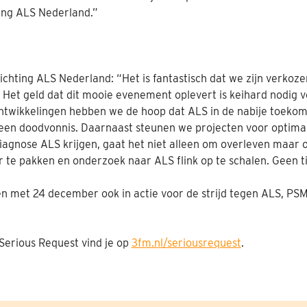
ing ALS Nederland.”
chting ALS Nederland: “Het is fantastisch dat we zijn verkoze
Het geld dat dit mooie evenement oplevert is keihard nodig v
ontwikkelingen hebben we de hoop dat ALS in de nabije toeko
n een doodvonnis. Daarnaast steunen we projecten voor optima
agnose ALS krijgen, gaat het niet alleen om overleven maar o
or te pakken en onderzoek naar ALS flink op te schalen. Geen ti
en met 24 december ook in actie voor de strijd tegen ALS, PS
Serious Request vind je op
3fm.nl/seriousrequest
.