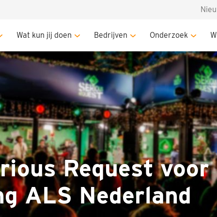
Nie
3FM Serious Request voor Stichting ALS Nederland
Wat kun jij doen
Bedrijven
Onderzoek
W
rious Request voor
ng ALS Nederland