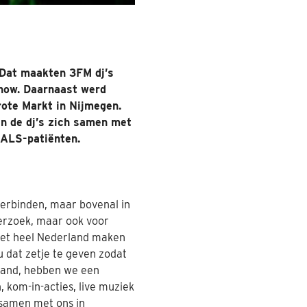
 Dat maakten 3FM dj’s
how. Daarnaast werd
rote Markt in Nijmegen.
en de dj’s zich samen met
r ALS-patiënten.
erbinden, maar bovenal in
derzoek, maar ook voor
et heel Nederland maken
u dat zetje te geven zodat
rland, hebben we een
 kom-in-acties, live muziek
 samen met ons in