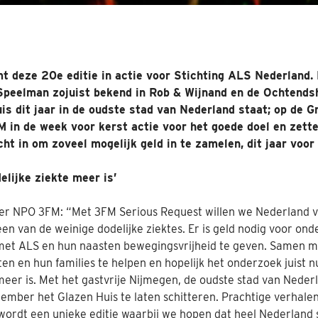
 deze 20e editie in actie voor Stichting ALS Nederland.
Speelman zojuist bekend in Rob & Wijnand en de Ochtends
is dit jaar in de oudste stad van Nederland staat; op de G
M in de week voor kerst actie voor het goede doel en zett
ht in om zoveel mogelijk geld in te zamelen, dit jaar voo
lijke ziekte meer is’
 NPO 3FM: “Met 3FM Serious Request willen we Nederland v
en van de weinige dodelijke ziektes. Er is geld nodig voor on
et ALS en hun naasten bewegingsvrijheid te geven. Samen m
en en hun families te helpen en hopelijk het onderzoek juist n
meer is. Met het gastvrije Nijmegen, de oudste stad van Nede
ember het Glazen Huis te laten schitteren. Prachtige verhalen,
t wordt een unieke editie waarbij we hopen dat heel Nederland