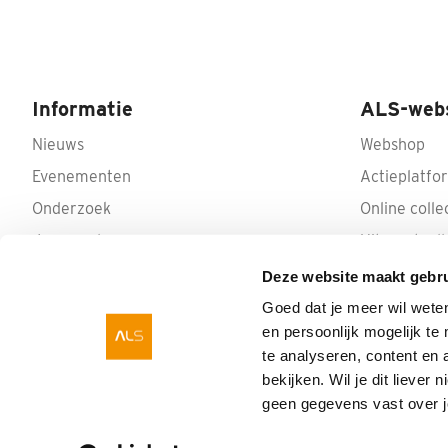
Informatie
ALS-web
Nieuws
Webshop
Evenementen
Actieplatfo
Onderzoek
Online colle
Jaarverslagen
Uitvaartcoll
Privacy Policy
Deze website maakt gebru
Donateurschap wijzigen
Goed dat je meer wil wete
en persoonlijk mogelijk t
te analyseren, content en 
bekijken. Wil je dit liever
geen gegevens vast over 
Stichting ALS Nederland.
Geen tijd te