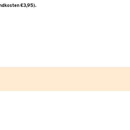
endkosten €
3,95).