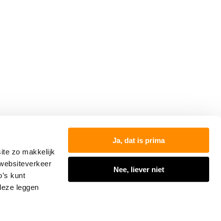
000
Ja, dat is prima
ite zo makkelijk
 websiteverkeer
Nee, liever niet
o’s kunt
 deze leggen