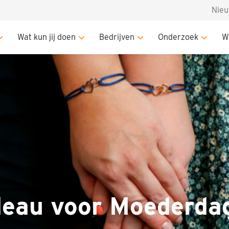
Nie
ederdag
Wat kun jij doen
Bedrijven
Onderzoek
W
deau voor Moederda