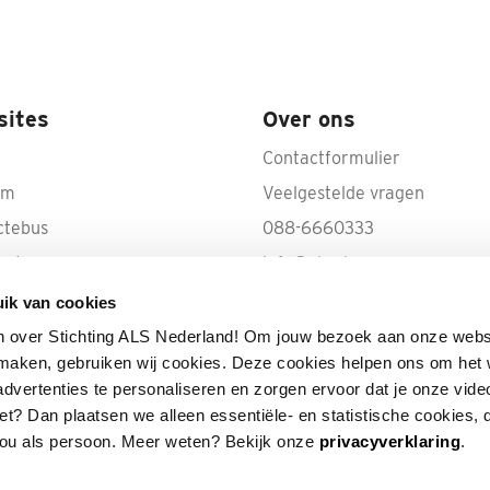
sites
Over ons
Contactformulier
rm
Veelgestelde vragen
ctebus
088-6660333
ecte
info@als.nl
IBAN: NL50 INGB 0000 100
ik van cookies
Volg ALS op YouTube
n over Stichting ALS Nederland! Om jouw bezoek aan onze webs
e maken, gebruiken wij cookies. Deze cookies helpen ons om het
advertenties te personaliseren en zorgen ervoor dat je onze vide
 niet? Dan plaatsen we alleen essentiële- en statistische cookies,
jou als persoon. Meer weten? Bekijk onze
privacyverklaring
.
 verliezen.