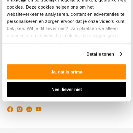
Jaarverslagen
Uitvaartcollecte
cookies. Deze cookies helpen ons om het
Nabestaanden
Privacy Policy
websiteverkeer te analyseren, content en advertenties te
personaliseren en zorgen ervoor dat je onze video’s kunt
Webshop
Donateurschap wijzigen
bekijken. Wil je dit liever niet? Dan plaatsen we alleen
Contact
essentiële- en statistische cookies, deze leggen geen
gegevens vast over jou als persoon. Meer weten? Bekijk
Over ons
onze
privacyverklaring
.
Details tonen
Contactformulier
Veelgestelde vragen
Ja, dat is prima
088-6660333
info@als.nl
Nee, liever niet
IBAN: NL50 INGB 0000
100000
Volg ALS op YouTube