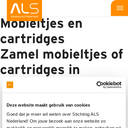
Inzamelactie:
Me
Mobieltjes en
Wat is ALS
cartridges
Wat kun jij doen
Zamel mobieltjes of
Bedrijven
cartridges in
Onderzoek
Wat doen wij
Informatie
ALS-websites
Patiënten
Nieuws
Webshop
Deze website maakt gebruik van cookies
Evenementen
Actieplatform
Goed dat je meer wil weten over Stichting ALS
Nieuws
Nederland! Om jouw bezoek aan onze website zo
Onderzoek
Online collectebus
Interviews
makkelijk en persoonlijk mogelijk te maken, gebruiken wij