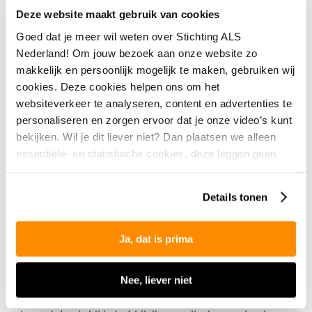
afscheidsceremonie heb ik een
Deze website maakt gebruik van cookies
toespraakje gehouden en piano
Goed dat je meer wil weten over Stichting ALS
gespeeld, de Vlooienmars.”
Nederland! Om jouw bezoek aan onze website zo
makkelijk en persoonlijk mogelijk te maken, gebruiken wij
Helpen met zorg
cookies. Deze cookies helpen ons om het
websiteverkeer te analyseren, content en advertenties te
Julia heeft, hoe klein ze ook was, hard meegedaan aan
personaliseren en zorgen ervoor dat je onze video’s kunt
de zorg voor haar vader. “Ik maakte drinken, hielp met
bekijken. Wil je dit liever niet? Dan plaatsen we alleen
aankleden en vroeg dikwijls hoe het ging en of hij iets
essentiële- en statistische cookies, deze leggen geen
nodig had. Andersom kon hij me regelmatig helpen
gegevens vast over jou als persoon. Meer weten? Bekijk
met mijn huiswerk, dat was wel handig.”
onze
privacyverklaring
.
Details tonen
Op een avond kreeg Pascal het heel benauwd. “We
hadden zo’n zuurstofding, maar dat was niet genoeg”,
Ja, dat is prima
vertelt Julia. “Hij is met spoed naar het ziekenhuis
gebracht, waar hij twee dagen heeft gelegen, totdat
Nee, liever niet
het wat beter ging. Thuis is de zorg 24/7 daarna
geregeld met hulp van vrienden en familie. Een paar