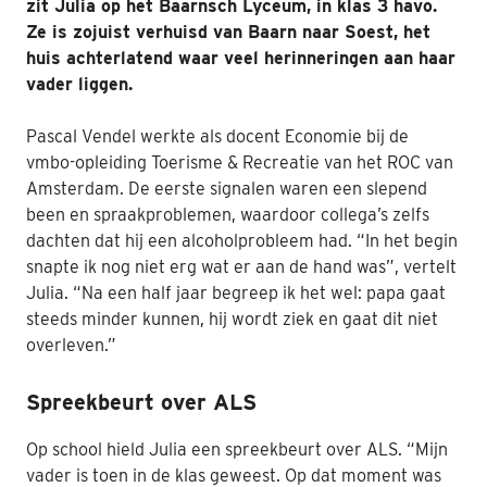
zit Julia op het Baarnsch Lyceum, in klas 3 havo.
Ze is zojuist verhuisd van Baarn naar Soest, het
Nabestaanden
huis achterlatend waar veel herinneringen aan haar
Webshop
vader liggen.
Contact
Pascal Vendel
werkte als docent Economie bij de
vmbo-opleiding Toerisme & Recreatie van het ROC van
Amsterdam. De eerste signalen waren een slepend
been en spraakproblemen, waardoor collega’s zelfs
dachten dat hij een alcoholprobleem had.
“In het begin
snapte ik nog niet erg wat er aan de hand was”, vertelt
Julia. “Na een half jaar begreep ik het wel: papa gaat
steeds minder kunnen, hij wordt ziek en gaat dit niet
overleven.”
Spreekbeurt over ALS
Op school hield Julia een spreekbeurt over ALS. “Mijn
vader is toen in de klas geweest. Op dat moment was