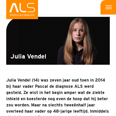
Interviews
Me
Wat is ALS
Wat kun jij doen
Bedrijven
Julia Vendel
Onderzoek
Wat doen wij
Julia Vendel (14) was zeven jaar oud toen in 2014
bij haar vader Pascal de diagnose ALS werd
Patiënten
gesteld. Ze wist in het begin amper wat de ziekte
inhield en koesterde nog even de hoop dat hij beter
Nieuws
zou worden. Maar na slechts tweeënhalf jaar
overleed haar vader op 48-jarige leeftijd. Inmiddels
Interviews