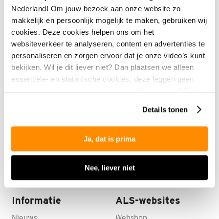
Nederland! Om jouw bezoek aan onze website zo
makkelijk en persoonlijk mogelijk te maken, gebruiken wij
cookies. Deze cookies helpen ons om het
websiteverkeer te analyseren, content en advertenties te
personaliseren en zorgen ervoor dat je onze video’s kunt
bekijken. Wil je dit liever niet? Dan plaatsen we alleen
David en Edith
essentiële- en statistische cookies, deze leggen geen
gegevens vast over jou als persoon. Meer weten? Bekijk
Wij kennen persoonlijk niemand met
onze
privacyverklaring
.
Details tonen
ALS, maar zagen er iets over op
televisie. Dat was behoorlijk pittig.
Ja, dat is prima
David en Edith
Nee, liever niet
Informatie
ALS-websites
Nieuws
Webshop