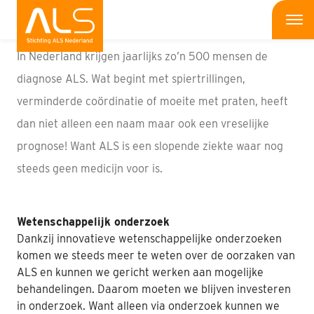
Nalaten
Me
In Nederland krijgen jaarlijks zo’n 500 mensen de
Wat is ALS
diagnose ALS. Wat begint met spiertrillingen,
verminderde coördinatie of moeite met praten, heeft
Wat kun jij doen
dan niet alleen een naam maar ook een vreselijke
Bedrijven
prognose! Want ALS is een slopende ziekte waar nog
steeds geen medicijn voor is.
Onderzoek
Wat doen wij
Wetenschappelijk onderzoek
Dankzij innovatieve wetenschappelijke onderzoeken
Patiënten
komen we steeds meer te weten over de oorzaken van
ALS en kunnen we gericht werken aan mogelijke
Nieuws
behandelingen. Daarom moeten we blijven investeren
in onderzoek. Want alleen via onderzoek kunnen we
Interviews