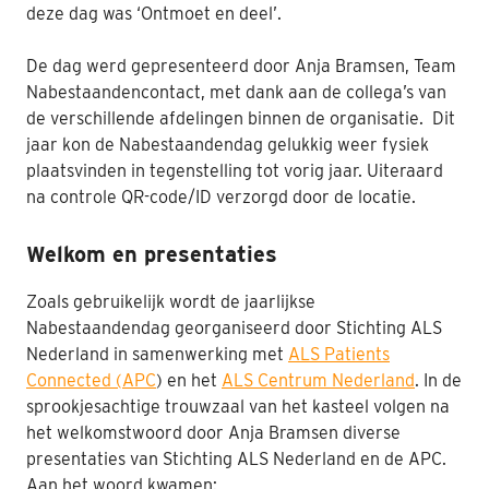
deze dag was ‘Ontmoet en deel’.
Nabestaanden
De dag werd gepresenteerd door Anja Bramsen, Team
Webshop
Nabestaandencontact, met dank aan de collega’s van
de verschillende afdelingen binnen de organisatie.
Dit
Contact
jaar kon de Nabestaandendag gelukkig weer fysiek
plaatsvinden in tegenstelling tot vorig jaar. Uiteraard
na controle QR-code/ID verzorgd door de locatie.
Welkom en
presentaties
Zoals gebruikelijk
wordt
de jaarlijkse
Nabestaandendag
georganiseerd
door Stichting ALS
Nederland in samenwerking met
ALS Patients
Connected (APC
) en
het
ALS Centrum Nederland
.
In de
sprookjesachtige trouwzaal van het kasteel
volgen n
a
het welkomstwoord door Anja Bramsen diverse
presentaties van Stichting ALS Nederland en de APC.
Aan het woord kwamen: