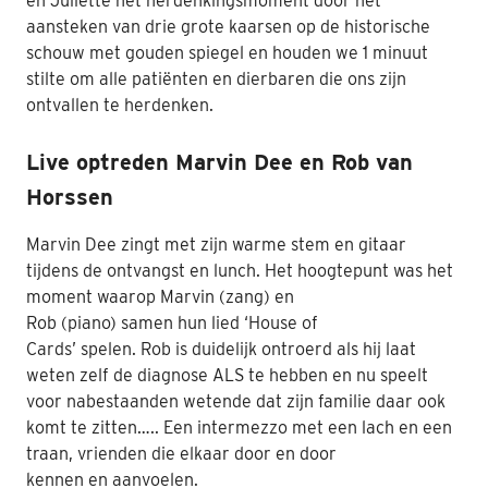
en Juliette
het herdenkingsmoment door
het
aansteken van drie grote kaarsen
op de historische
schouw
met gouden spiegel en
houden we 1 minuut
stilte om alle patiënten en dierbaren
die ons zijn
ontvallen te herdenken.
Live optreden
Marvin Dee en Rob van
Horssen
Marvin
Dee zingt met zijn warme stem en gitaar
tijdens de ontvangst en lunch.
Het hoogtepunt was het
moment waarop
Marvin
(zang)
en
Rob
(piano)
samen
hun lied ‘House of
Cards’
spelen
.
Rob
is duidelijk ontroerd als hij laat
weten zelf de diagnose
ALS
te hebben en nu speelt
voor
nabestaanden wetende dat zijn familie daar ook
komt te zitten
….
.
Een intermezzo met een lach en een
traan, vrienden die elkaar door en door
kennen
en
aanvoelen.