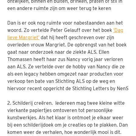
ontwijken, binnen en buiten, drinken, praten of stil in
een andere ruimte zijn om weer terug te keren
Dan is er ook nog ruimte voor
nabestaanden aan het
woord. Zo vertelde
Peter
Gelauff
over
het boek
‘Dag
lieve Margriet’
dat hij heeft geschreven over zijn
overleden vrouw Margriet. De opbrengst van het boek
gaat naar onderzoek naar de ziekte ALS.
Ellen
Thomassen heeft haar zus Nancy vorig jaar verloren
aan ALS. Ze vertelde over de hobby
van Nancy
die ze
als een
legacy
hebben omgezet naar producten voor
verkoop
ten bate van
Stichting ALS op de weg
en
hiervoor recent opgericht de
Stichting Letters
by
NenS
2. S
childerij
creëren
. Iedereen mag twee kleine witte
vierkante papiertjes omtoveren tot persoonlijke
kunstwerkjes. Als het klaar is ontmoet je elkaar weer
bij een schilderijdoek om je creaties op te plakken. Dan
komen weer de verhalen, hoe wonderlijk mooi is dit.