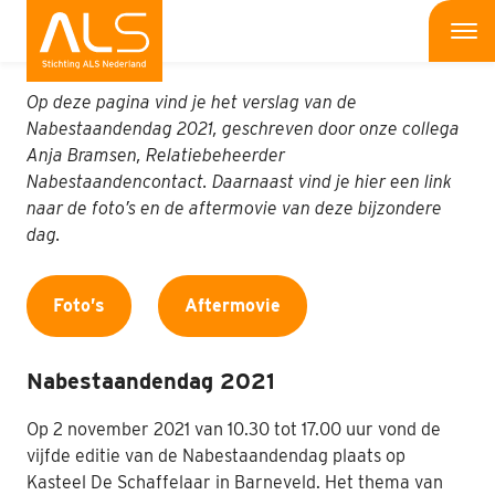
Nabestaandendag
Me
Op deze pagina vind je het verslag van de
Wat is ALS
Nabestaandendag 2021, geschreven door onze collega
Anja Bramsen, Relatiebeheerder
Wat kun jij doen
Nabestaandencontact. Daarnaast vind je hier een link
naar de foto’s en de aftermovie van deze bijzondere
Bedrijven
dag.
Onderzoek
Foto’s
Aftermovie
Wat doen wij
Nabestaandendag 2021
Patiënten
Op 2 november 2021 van 10.30 tot 17.00 uur vond de
Nieuws
vijfde editie van de Nabestaandendag plaats op
Kasteel De Schaffelaar in Barneveld. Het thema van
Interviews