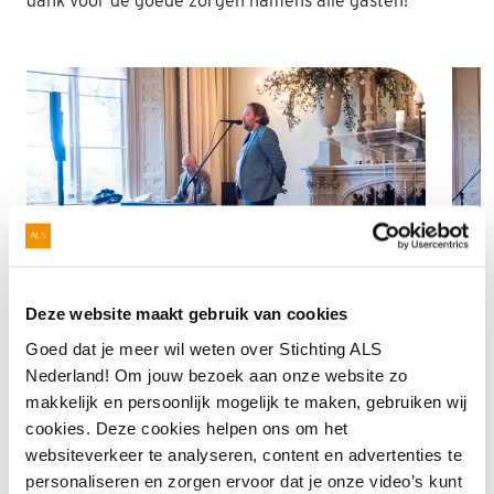
dank voor de goede zorgen namens alle gasten!
Deze website maakt gebruik van cookies
Goed dat je meer wil weten over Stichting ALS
Nederland! Om jouw bezoek aan onze website zo
makkelijk en persoonlijk mogelijk te maken, gebruiken wij
Workshops
cookies. Deze cookies helpen ons om het
websiteverkeer te analyseren, content en advertenties te
In twee
geschakelde historische zalen en
personaliseren en zorgen ervoor dat je onze video’s kunt
gegroepeerde tafels met knutselmaterialen legt Aafke