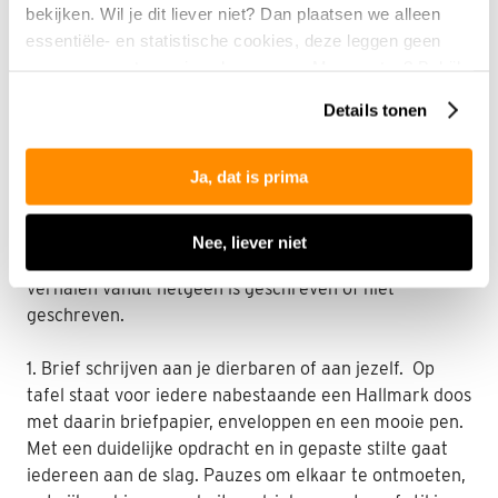
bekijken. Wil je dit liever niet? Dan plaatsen we alleen
Halma als ritueelbegeleider uit wat de bedoeling is van
essentiële- en statistische cookies, deze leggen geen
de twee workshops. Best spannend want ze zijn op
gegevens vast over jou als persoon. Meer weten? Bekijk
maat gemaakt. De mensen, van verschillende
onze
privacyverklaring
.
generaties, die elkaar met een half woord als geen
Details tonen
ander begrijpen. Laten ontmoeten, verbinden, van
onmacht naar kracht, negatief naar positief waar
Ja, dat is prima
beide gevoelens kunnen bestaan, waar je mee om kunt
leren gaan. De sfeer is adembenemend en heel
verrassend. In de stilte voel je dat de wederzijdse
Nee, liever niet
gedachten en energie verbinden. Uiteindelijk komen de
verhalen vanuit hetgeen is geschreven of niet
geschreven.
1.
Brief schrijven
aan je dierbaren of aan jezelf. Op
tafel staat voor iedere nabestaande een Hallmark doos
met daarin briefpapier, enveloppen en een mooie pen.
Met een duidelijke opdracht en in gepaste stilte gaat
iedereen aan de slag.
Pauzes
om elkaar te ontmoeten,